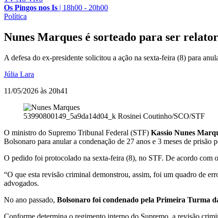
Os Pingos nos Is
|
18h00 - 20h00
Política
Nunes Marques é sorteado para ser relator
A defesa do ex-presidente solicitou a ação na sexta-feira (8) para an
Júlia Lara
11/05/2026 às 20h41
53990800149_5a9da14d04_k
Rosinei Coutinho/SCO/STF
O ministro do Supremo Tribunal Federal (STF)
Kassio Nunes Marques
Bolsonaro para anular a condenação de 27 anos e 3 meses de prisão po
O pedido foi protocolado na sexta-feira (8), no STF. De acordo com 
“O que esta revisão criminal demonstrou, assim, foi um quadro de err
advogados.
No ano passado,
Bolsonaro foi condenado pela Primeira Turma d
Conforme determina o regimento interno do Supremo, a revisão crim