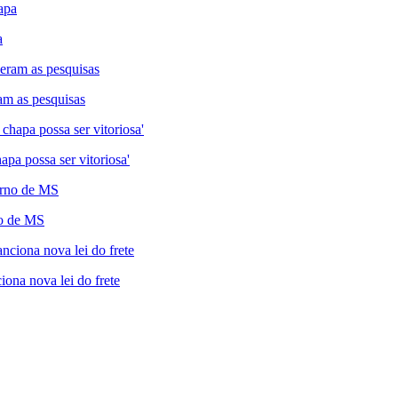
a
am as pesquisas
pa possa ser vitoriosa'
no de MS
iona nova lei do frete