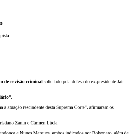
o
pista
o de revisão criminal
solicitado pela defesa do ex-presidente Jair
ário”.
ima a atuação rescindente desta Suprema Corte”, afirmaram os
ristiano Zanin e Cármen Lúcia.
ndonça e Nunes Marques, ambos indicados por Bolsonaro, além de