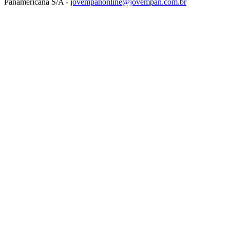
Panamericana S/A -
jovempanonline@jovempan.com.br