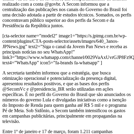
realizado com a conta @govbr. A Secom informou que a
centralização das publicações nos canais do Governo do Brasil foi
uma decisão adotada a partir de estudos técnicos. Somados, os perfis
concentravam público superior ao dos perfis da Secom e da
Presidência da República juntos.
[cta-selector name=”model2″ image1=”https://s.jpimg.com.br/wp-
content/plugins/CTA-posts-selector/assets/images/640_3anos-
JPNews.jpg” text2=”Siga o canal da Jovem Pan News e receba as
principais notícias no seu WhatsApp!”
link3=”https://www.whatsapp.com/channel/0029VaAxUvrGJP8Fz
text4=”WhatsApp” icon5=”fa-brands fa-whatsapp” ]
A secretaria também informou que a estratégia, que busca
otimização operacional e potencialização da presença digital,
apresentou resultados positivos, e que as bases dos perfis
@SecomVc e @presidencia_BR serão utilizadas em ações
específicas. É no perfil do Governo do Brasil que são anunciados os
números do governo Lula e divulgadas iniciativas como a isenção
do Imposto de Renda para quem ganha até R$ 5 mil e o programa
Pé de Meia. Sob Sidônio, a Secom também intensificou os gastos
em campanhas publicitárias, principalmente em propagandas na
televisão.
Entre 1º de janeiro e 17 de março, foram 1.211 campanhas