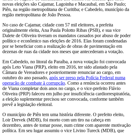
novas eleições são Cajamar, Lagoinha e Macaubal, em São Paulo;
Piên, na região metropolitana de Curitiba; e Cabedelo, município da
região metropolitana de João Pessoa.
No caso de Cajamar, cidade com 57 mil eleitores, a prefeita
originalmente eleita, Ana Paula Polotto Ribas (PSB), e sua vice
Dalete de Oliveira tiveram os mandatos cassados por abuso de poder
político e econômico nas eleições de 2016. Elas foram condenadas
por se beneficiar com a realização de obras de pavimentação em
dezenas de ruas da cidade nos meses que antecederam a votação.
Em Cabedelo, no litoral da Paraíba, a nova votação foi convocada
após Leto Viana (PRP), eleito em 2016, ter sido afastado pela
Câmara de Vereadores e posteriormente renunciar ao cargo, em
outubro do ano passado,
após ser preso pela Polícia Federal numa
operação de combate à corrupção
. Como a renúncia ocorreu antes
de Viana completar dois anos no cargo, e o vice-prefeito Flávio
Oliveira (PRP) faleceu em julho por insuficiência cardiorrespiratória,
a eleição suplementar precisou ser convocada, conforme também
prevê a legislação eleitoral.
O município de Piên tem uma história diferente. O prefeito eleito,
Loir Drevek (MDB), foi morto com um tiro na cabeça em
dezembro, antes de tomar posse, num crime com aparente motivação
política. Em seu lugar assumiu o vice Livino Tureck (MDB), que