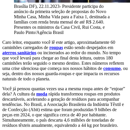
Brasília DF), 22.11.2023- Presidente participa do
anúncio da primeira seleção de propostas do Novo
Minha Casa, Minha Vida para a Faixa 1, destinada a
famílias com renda bruta mensal de até R$ 2.640.
Presentes os ministros da Casa Civil, Rui Costa, e
Paulo Pinto/Agência Brasil
Caro leitor, enquanto você lê este artigo, aproximadamente 60
caminhões carregados de
roupas
estão sendo despejados em
aterros sanitários
ou incinerados ao redor do mundo. No tempo
que você levará para chegar ao final desta leitura, outros 180
caminhões terão seguido o mesmo destino. Estes números refletem
uma crise silenciosa que começa nos nossos hábitos de
consumo
, ou
seja, dentro dos nossos guarda-roupas e que impacta os recursos
naturais de todo o planeta.
Você já pensou quantas vezes usa a mesma roupa antes de “enjoar”
dela? A cultura da
moda
rápida transformou roupas em produtos
descartáveis, acelerando a geração de resíduos para acompanhar
tendências. No Brasil, a Associação Brasileira da Indústria Têxtil e
de Confecção (Abit) estima que foram produzidas 9 bilhões de
peças em 2024, o que significa cerca de 40 por habitante.
Simultaneamente, o país descarta 4,6 milhões de toneladas de
resíduos têxteis anualmente, equivalendo a 44 kg por brasileiro.