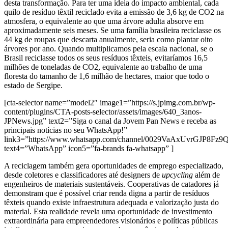
desta transformação. Para ter uma ideia do impacto ambiental, cada
quilo de resíduo têxtil reciclado evita a emissão de 3,6 kg de CO2 na
atmosfera, o equivalente ao que uma árvore adulta absorve em
aproximadamente seis meses. Se uma família brasileira reciclasse os
44 kg de roupas que descarta anualmente, seria como plantar oito
árvores por ano. Quando multiplicamos pela escala nacional, se o
Brasil reciclasse todos os seus resíduos têxteis, evitaríamos 16,5
milhões de toneladas de CO2, equivalente ao trabalho de uma
floresta do tamanho de 1,6 milhão de hectares, maior que todo o
estado de Sergipe.
[cta-selector name=”model2″ image1=”https://s.jpimg.com.br/wp-
content/plugins/CTA-posts-selector/assets/images/640_3anos-
JPNews.jpg” text2=”Siga o canal da Jovem Pan News e receba as
principais notícias no seu WhatsApp!”
link3=”https://www.whatsapp.com/channel/0029VaAxUvrGJP8Fz
text4=”WhatsApp” icon5=”fa-brands fa-whatsapp” ]
A reciclagem também gera oportunidades de emprego especializado,
desde coletores e classificadores até designers de
upcycling
além de
engenheiros de materiais sustentáveis. Cooperativas de catadores já
demonstram que é possível criar renda digna a partir de resíduos
têxteis quando existe infraestrutura adequada e valorização justa do
material. Esta realidade revela uma oportunidade de investimento
extraordinária para empreendedores visionários e políticas públicas