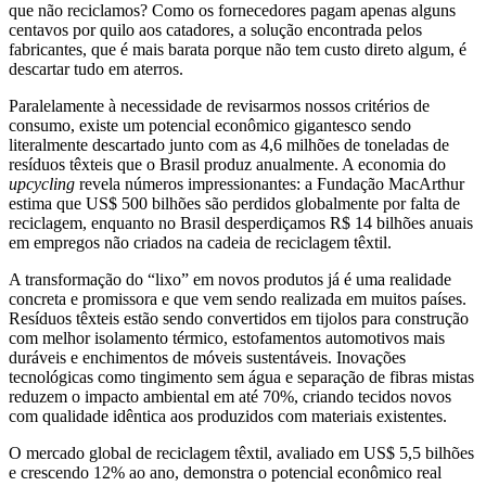
que não reciclamos? Como os fornecedores pagam apenas alguns
centavos por quilo aos catadores, a solução encontrada pelos
fabricantes, que é mais barata porque não tem custo direto algum, é
descartar tudo em aterros.
Paralelamente à necessidade de revisarmos nossos critérios de
consumo, existe um potencial econômico gigantesco sendo
literalmente descartado junto com as 4,6 milhões de toneladas de
resíduos têxteis que o Brasil produz anualmente. A economia do
upcycling
revela números impressionantes: a Fundação MacArthur
estima que US$ 500 bilhões são perdidos globalmente por falta de
reciclagem, enquanto no Brasil desperdiçamos R$ 14 bilhões anuais
em empregos não criados na cadeia de reciclagem têxtil.
A transformação do “lixo” em novos produtos já é uma realidade
concreta e promissora e que vem sendo realizada em muitos países.
Resíduos têxteis estão sendo convertidos em tijolos para construção
com melhor isolamento térmico, estofamentos automotivos mais
duráveis e enchimentos de móveis sustentáveis. Inovações
tecnológicas como tingimento sem água e separação de fibras mistas
reduzem o impacto ambiental em até 70%, criando tecidos novos
com qualidade idêntica aos produzidos com materiais existentes.
O mercado global de reciclagem têxtil, avaliado em US$ 5,5 bilhões
e crescendo 12% ao ano, demonstra o potencial econômico real