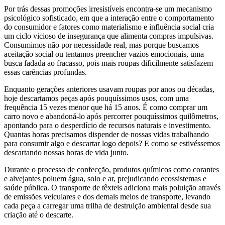
Por trás dessas promoções irresistíveis encontra-se um mecanismo
psicológico sofisticado, em que a interação entre o comportamento
do consumidor e fatores como materialismo e influência social cria
um ciclo vicioso de insegurança que alimenta compras impulsivas.
Consumimos não por necessidade real, mas porque buscamos
aceitação social ou tentamos preencher vazios emocionais, uma
busca fadada ao fracasso, pois mais roupas dificilmente satisfazem
essas carências profundas.
Enquanto gerações anteriores usavam roupas por anos ou décadas,
hoje descartamos peças após pouquíssimos usos, com uma
frequência 15 vezes menor que há 15 anos. É como comprar um
carro novo e abandoná-lo após percorrer pouquíssimos quilômetros,
apontando para o desperdício de recursos naturais e investimento.
Quantas horas precisamos dispender de nossas vidas trabalhando
para consumir algo e descartar logo depois? E como se estivéssemos
descartando nossas horas de vida junto.
Durante o processo de confecção, produtos químicos como corantes
e alvejantes poluem água, solo e ar, prejudicando ecossistemas e
saúde pública. O transporte de têxteis adiciona mais poluição através
de emissões veiculares e dos demais meios de transporte, levando
cada peça a carregar uma trilha de destruição ambiental desde sua
criação até o descarte.