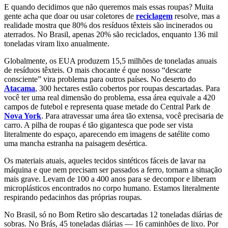
E quando decidimos que não queremos mais essas roupas? Muita
gente acha que doar ou usar coletores de
reciclagem
resolve, mas a
realidade mostra que 80% dos resíduos têxteis são incinerados ou
aterrados. No Brasil, apenas 20% são reciclados, enquanto 136 mil
toneladas viram lixo anualmente.
Globalmente, os EUA produzem 15,5 milhões de toneladas anuais
de resíduos têxteis. O mais chocante é que nosso “descarte
consciente” vira problema para outros países. No deserto do
Atacama
, 300 hectares estão cobertos por roupas descartadas. Para
você ter uma real dimensão do problema, essa área equivale a 420
campos de futebol e representa quase metade do Central Park de
Nova York
. Para atravessar uma área tão extensa, você precisaria de
carro. A pilha de roupas é tão gigantesca que pode ser vista
literalmente do espaço, aparecendo em imagens de satélite como
uma mancha estranha na paisagem desértica.
Os materiais atuais, aqueles tecidos sintéticos fáceis de lavar na
máquina e que nem precisam ser passados a ferro, tornam a situação
mais grave. Levam de 100 a 400 anos para se decompor e liberam
microplásticos encontrados no corpo humano. Estamos literalmente
respirando pedacinhos das próprias roupas.
No Brasil, só no Bom Retiro são descartadas 12 toneladas diárias de
sobras. No Brás, 45 toneladas diárias — 16 caminhões de lixo. Por