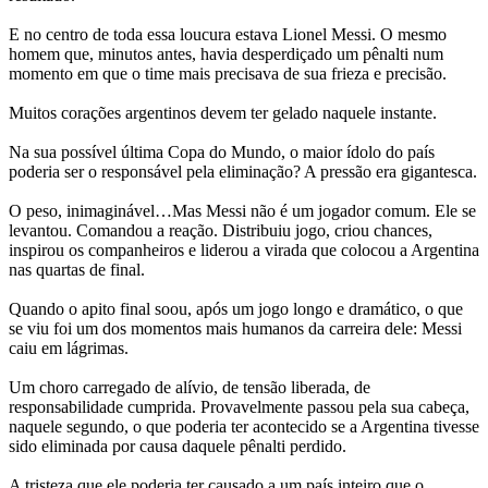
E no centro de toda essa loucura estava Lionel Messi. O mesmo
homem que, minutos antes, havia desperdiçado um pênalti num
momento em que o time mais precisava de sua frieza e precisão.
Muitos corações argentinos devem ter gelado naquele instante.
Na sua possível última Copa do Mundo, o maior ídolo do país
poderia ser o responsável pela eliminação? A pressão era gigantesca.
O peso, inimaginável…Mas Messi não é um jogador comum. Ele se
levantou. Comandou a reação. Distribuiu jogo, criou chances,
inspirou os companheiros e liderou a virada que colocou a Argentina
nas quartas de final.
Quando o apito final soou, após um jogo longo e dramático, o que
se viu foi um dos momentos mais humanos da carreira dele: Messi
caiu em lágrimas.
Um choro carregado de alívio, de tensão liberada, de
responsabilidade cumprida. Provavelmente passou pela sua cabeça,
naquele segundo, o que poderia ter acontecido se a Argentina tivesse
sido eliminada por causa daquele pênalti perdido.
A tristeza que ele poderia ter causado a um país inteiro que o