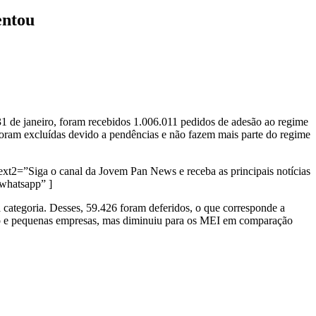
entou
 31 de janeiro, foram recebidos 1.006.011 pedidos de adesão ao regime
foram excluídas devido a pendências e não fazem mais parte do regime
ext2=”Siga o canal da Jovem Pan News e receba as principais notícias
whatsapp” ]
sa categoria. Desses, 59.426 foram deferidos, o que corresponde a
o e pequenas empresas, mas diminuiu para os MEI em comparação