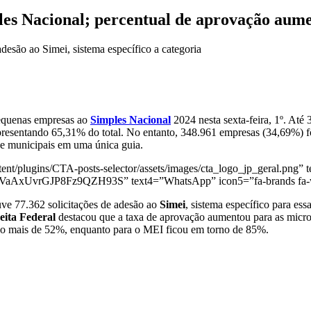
les Nacional; percentual de aprovação aum
esão ao Simei, sistema específico a categoria
pequenas empresas ao
Simples Nacional
2024 nesta sexta-feira, 1º. Até
 representando 65,31% do total. No entanto, 348.961 empresas (34,69%) 
s e municipais em uma única guia.
nt/plugins/CTA-posts-selector/assets/images/cta_logo_jp_geral.png” t
29VaAxUvrGJP8Fz9QZH93S” text4=”WhatsApp” icon5=”fa-brands fa-
uve 77.362 solicitações de adesão ao
Simei
, sistema específico para es
eita Federal
destacou que a taxa de aprovação aumentou para as micr
uco mais de 52%, enquanto para o MEI ficou em torno de 85%.