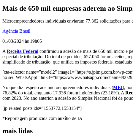
Mais de 650 mil empresas aderem ao Simp
Microempreendedores individuais enviaram 77.362 solicitações para ad
Agência Brasil
01/03/2024 às 19h05
A
Receita Federal
confirmou a adesão de mais de 650 mil micro e 
especial de tributação. Do total de pedidos, 657.050 foram aceitos,
simplificado de tributação, que unifica os impostos federais, estaduai
[cta-selector name=”model2″ image1=”https://s.jpimg.com.br/wp-conte
no seu WhatsApp!” link3=”https://www.whatsapp.com/channel/00
No que diz respeito aos microempreendedores individuais (
MEI
), ho
76,82% do total, enquanto 17.936 foram indeferidos (23,18%). A
Rec
com 2023. No ano anterior, a adesão ao Simples Nacional foi de po
[jp-related-posts ids=”1553772,1553154″]
*Reportagem produzida com auxílio de IA
mais lidas