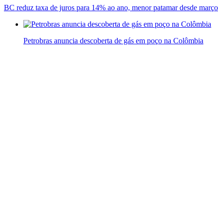
BC reduz taxa de juros para 14% ao ano, menor patamar desde març
Petrobras anuncia descoberta de gás em poço na Colômbia