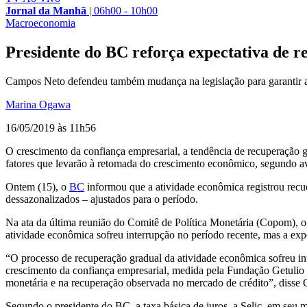
Jornal da Manhã
|
06h00 - 10h00
Macroeconomia
Presidente do BC reforça expectativa de 
Campos Neto defendeu também mudança na legislação para garantir
Marina Ogawa
16/05/2019 às 11h56
O crescimento da confiança empresarial, a tendência de recuperação g
fatores que levarão à retomada do crescimento econômico, segundo a
Ontem (15), o
BC
informou que a atividade econômica registrou rec
dessazonalizados – ajustados para o período.
Na ata da última reunião do Comitê de Política Monetária (Copom), o
atividade econômica sofreu interrupção no período recente, mas a exp
“O processo de recuperação gradual da atividade econômica sofreu int
crescimento da confiança empresarial, medida pela Fundação Getulio 
monetária e na recuperação observada no mercado de crédito”, disse
Segundo o presidente do BC, a taxa básica de juros, a Selic, em seu m