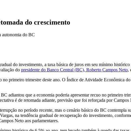
retomada do crescimento
 a autonomia do BC
radual do investimento, a taxa básica de juros em seu mínimo históric
valiação do
presidente do Banco Central (BC), Roberto Campos Neto
,
uo no primeiro trimestre deste ano. O Índice de Atividade Econômica 
 BC adiantou que a economia poderia apresentar recuo no primeiro tri
ectativa é de retomada adiante, previsão que foi reforçada por Campos 
errupção no período recente, mas o cenário básico do BC contempla sua 
Vargas, na tendência gradual de recuperação do investimento, conform
 Campos Neto aos parlamentares.
ínimo histórico de 6,5% ao ano, tem levado também à queda das taxas de