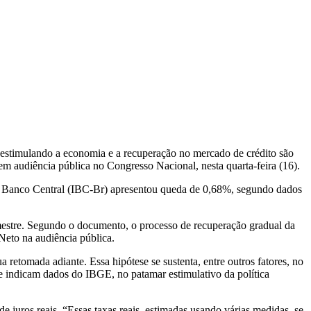
o estimulando a economia e a recuperação no mercado de crédito são
 em audiência pública no Congresso Nacional, nesta quarta-feira (16).
do Banco Central (IBC-Br) apresentou queda de 0,68%, segundo dados
mestre. Segundo o documento, o processo de recuperação gradual da
Neto na audiência pública.
retomada adiante. Essa hipótese se sustenta, entre outros fatores, no
e indicam dados do IBGE, no patamar estimulativo da política
 juros reais. “Essas taxas reais, estimadas usando várias medidas, se