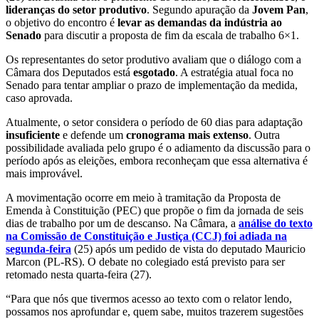
lideranças do setor produtivo
. Segundo apuração da
Jovem Pan
,
o objetivo do encontro é
levar as demandas da indústria ao
Senado
para discutir a proposta de fim da escala de trabalho 6×1.
Os representantes do setor produtivo avaliam que o diálogo com a
Câmara dos Deputados está
esgotado
. A estratégia atual foca no
Senado para tentar ampliar o prazo de implementação da medida,
caso aprovada.
Atualmente, o setor considera o período de 60 dias para adaptação
insuficiente
e defende um
cronograma mais extenso
. Outra
possibilidade avaliada pelo grupo é o adiamento da discussão para o
período após as eleições, embora reconheçam que essa alternativa é
mais improvável.
A movimentação ocorre em meio à tramitação da Proposta de
Emenda à Constituição (PEC) que propõe o fim da jornada de seis
dias de trabalho por um de descanso. Na Câmara, a
análise do texto
na Comissão de Constituição e Justiça (CCJ) foi adiada na
segunda-feira
(25) após um pedido de vista do deputado Mauricio
Marcon (PL-RS). O debate no colegiado está previsto para ser
retomado nesta quarta-feira (27).
“Para que nós que tivermos acesso ao texto com o relator lendo,
possamos nos aprofundar e, quem sabe, muitos trazerem sugestões