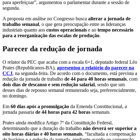
para aperfeiçoar”, argumentou o parlamentar durante a sessão de
segunda.
A proposta em análise no Congresso busca
alterar a jornada de
trabalho semanal
, o que gera preocupação entre as lideranças
industriais quanto aos
custos operacionais
e ao
tempo necessário
para a reorganização das escalas de produção
.
Parecer da redução de jornada
O relator da PEC que acaba com a escala 6×1, deputado federal Léo
Prates (Republicanos-BA),
apresentou o relatório do parecer na
CCJ
, na segunda-feira. De acordo com o documento, está prevista a
redução da jornada de trabalho
de 44 para 40 horas semanais
, com
dois dias de descanso e sem redução salarial
, sendo que um
desses dias de repouso semanal remunerado seja, preferencialmente,
no domingo.
Em
60 dias após a promulgação
da Emenda Constitucional, a
jornada passaria
de 44 horas para 42 horas
semanais.
Prates ainda modifica Artigo 7º da Constituição Federal,
determinando que a duração do trabalho
não deverá ser superior a
oito horas diárias e 40 horas semanais
, “facultada a compensação
de horários e a redução da jornada, mediante acordo ou convenção