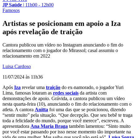
JP Saúde
|
11h00 - 12h00
Famosos
Artistas se posicionam em apoio a Iza
após revelação de traição
Cantora publicou um vídeo no Instagram anunciando o fim do
relacionamento com o jogador do Mirassol; casal assumiu o
relacionamento em 2022
Luisa Cardoso
11/07/2024 às 11h36
Após
Iza
revelar uma
traição
do ex-namorado, o jogador Yuri
Lima, famosas lotaram as
redes sociais
da artista com
demonstrações de apoio. Grávida, a cantora publicou um vídeo
nesta quarta-feira (10), anunciando o fim do relacionamento com o
atleta. A cantora
Anitta
foi uma das que se posicionou, dizendo
“sentir muito” pela situação. “Que decepção. Que seu bebê te traga
toda a felicidade do mundo, porque você merece”, escreveu. A
apresentadora
Ana Maria Braga
também lamentou: “Sinto muito
por você estar passando por isso nesse momento tão importante na
vida de uma mulher. Mas saiba que você não está só”.
Luísa Sonza
,