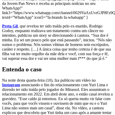
da Jovem Pan News e receba as principais notícias no seu
WhatsApp!”
link3=”https://www.whatsapp.com/channel/0029VaAxUvrGJP8Fz
text4=”WhatsApp” icon5=”fa-brands fa-whatsapp” ]
Preta Gil
, que revelou ter sido traída pelo ex-marido, Rodrigo
Godoy, enquanto realizava um tratamento contra um câncer no
intestino, publicou um story se direcionando à cantora. “Sua dor é
minha. Eu sei um pouco pelo que está passando”, iniciou. “Nós não
somos o problema. Nós somos vítimas de homens sem escrúpulos,
caráter e respeito. […] A única coisa que tenho certeza é de que sua
filha vai ter muito orgulho da mãe dela e você, com sua força e fé,
vai superar essa dor e vai ser uma mulher mais f*** do que já é.”
Entenda o caso
Na noite desta quarta-feira (10), Iza publicou um vídeo no
Instagram
anunciando o fim do relacionamento com Yuri Lima e
dizendo ter sido traída pelo jogador do Mirassol. Eles assumiram o
relacionamento em 2022. Em abril deste ano, o então casal revelou a
gravidez. “Esse caldo já entornou. Eu só queria muito vir falar com
vocês, para que vocês vissem e ouvissem de mim que eu e o Yuri
Lima não somos mais um casal”, disse ela. No vídeo, a cantora
explicou que descobriu que Yuri tinha um caso após a amante tentar