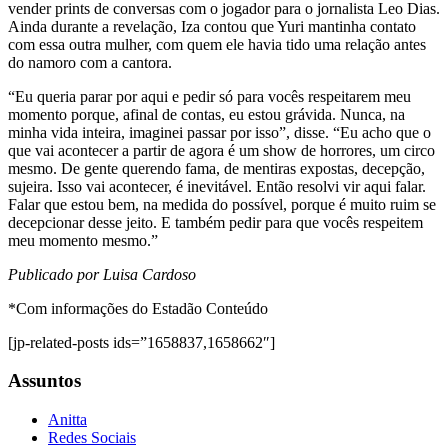
vender prints de conversas com o jogador para o jornalista Leo Dias.
Ainda durante a revelação, Iza contou que Yuri mantinha contato
com essa outra mulher, com quem ele havia tido uma relação antes
do namoro com a cantora.
“Eu queria parar por aqui e pedir só para vocês respeitarem meu
momento porque, afinal de contas, eu estou grávida. Nunca, na
minha vida inteira, imaginei passar por isso”, disse. “Eu acho que o
que vai acontecer a partir de agora é um show de horrores, um circo
mesmo. De gente querendo fama, de mentiras expostas, decepção,
sujeira. Isso vai acontecer, é inevitável. Então resolvi vir aqui falar.
Falar que estou bem, na medida do possível, porque é muito ruim se
decepcionar desse jeito. E também pedir para que vocês respeitem
meu momento mesmo.”
Publicado por Luisa Cardoso
*Com informações do Estadão Conteúdo
[jp-related-posts ids=”1658837,1658662″]
Assuntos
Anitta
Redes Sociais