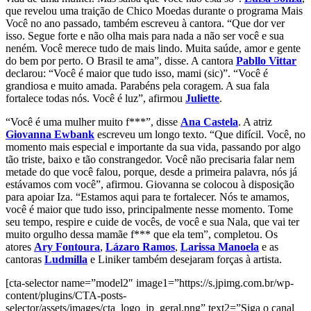
que revelou uma traição de Chico Moedas durante o programa Mais
Você no ano passado, também escreveu à cantora. “Que dor ver
isso. Segue forte e não olha mais para nada a não ser você e sua
neném. Você merece tudo de mais lindo. Muita saúde, amor e gente
do bem por perto. O Brasil te ama”, disse. A cantora
Pabllo Vittar
declarou: “Você é maior que tudo isso, mami (sic)”. “Você é
grandiosa e muito amada. Parabéns pela coragem. A sua fala
fortalece todas nós. Você é luz”, afirmou
Juliette
.
“Você é uma mulher muito f***”, disse
Ana Castela
. A atriz
Giovanna Ewbank
escreveu um longo texto. “Que difícil. Você, no
momento mais especial e importante da sua vida, passando por algo
tão triste, baixo e tão constrangedor. Você não precisaria falar nem
metade do que você falou, porque, desde a primeira palavra, nós já
estávamos com você”, afirmou. Giovanna se colocou à disposição
para apoiar Iza. “Estamos aqui para te fortalecer. Nós te amamos,
você é maior que tudo isso, principalmente nesse momento. Tome
seu tempo, respire e cuide de vocês, de você e sua Nala, que vai ter
muito orgulho dessa mamãe f*** que ela tem”, completou. Os
atores
Ary Fontoura
,
Lázaro Ramos
,
Larissa Manoela
e as
cantoras
Ludmilla
e Liniker também desejaram forças à artista.
[cta-selector name=”model2″ image1=”https://s.jpimg.com.br/wp-
content/plugins/CTA-posts-
selector/assets/images/cta_logo_jp_geral.png” text2=”Siga o canal