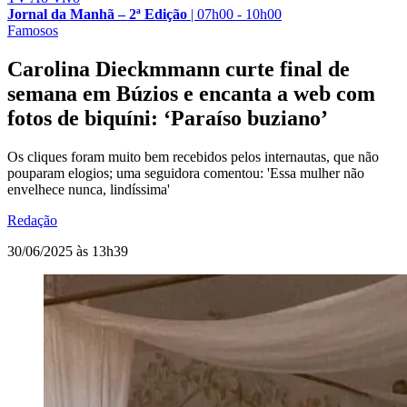
Jornal da Manhã – 2ª Edição
|
07h00 - 10h00
Famosos
Carolina Dieckmmann curte final de
semana em Búzios e encanta a web com
fotos de biquíni: ‘Paraíso buziano’
Os cliques foram muito bem recebidos pelos internautas, que não
pouparam elogios; uma seguidora comentou: 'Essa mulher não
envelhece nunca, lindíssima'
Redação
30/06/2025 às 13h39