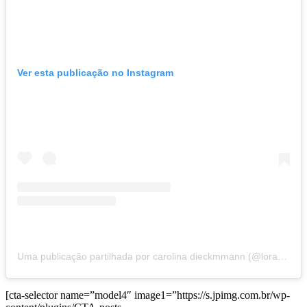
Ver esta publicação no Instagram
Uma publicação partilhada por carolina dieckmmann (@loracarola)
[cta-selector name=”model4″ image1=”https://s.jpimg.com.br/wp-