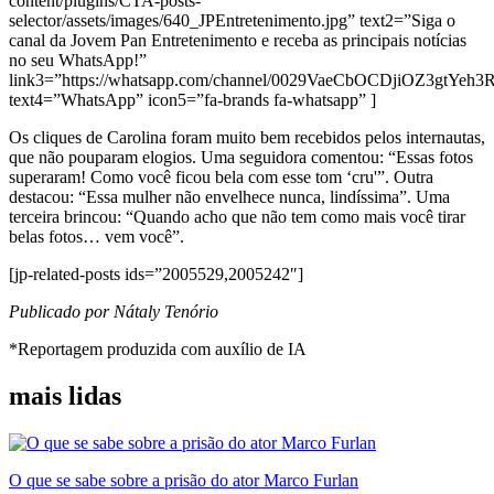
content/plugins/CTA-posts-
selector/assets/images/640_JPEntretenimento.jpg” text2=”Siga o
canal da Jovem Pan Entretenimento e receba as principais notícias
no seu WhatsApp!”
link3=”https://whatsapp.com/channel/0029VaeCbOCDjiOZ3gtYeh3
text4=”WhatsApp” icon5=”fa-brands fa-whatsapp” ]
Os cliques de Carolina foram muito bem recebidos pelos internautas,
que não pouparam elogios. Uma seguidora comentou: “Essas fotos
superaram! Como você ficou bela com esse tom ‘cru'”. Outra
destacou: “Essa mulher não envelhece nunca, lindíssima”. Uma
terceira brincou: “Quando acho que não tem como mais você tirar
belas fotos… vem você”.
[jp-related-posts ids=”2005529,2005242″]
Publicado por Nátaly Tenório
*Reportagem produzida com auxílio de IA
mais lidas
O que se sabe sobre a prisão do ator Marco Furlan