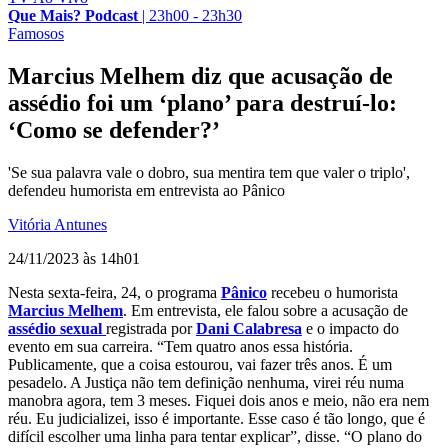
Que Mais? Podcast
|
23h00 - 23h30
Famosos
Marcius Melhem diz que acusação de
assédio foi um ‘plano’ para destruí-lo:
‘Como se defender?’
'Se sua palavra vale o dobro, sua mentira tem que valer o triplo',
defendeu humorista em entrevista ao Pânico
Vitória Antunes
24/11/2023 às 14h01
Nesta sexta-feira, 24, o programa
Pânico
recebeu o humorista
Marcius Melhem
. Em entrevista, ele falou sobre a acusação de
assédio sexual
registrada por
Dani Calabresa
e o impacto do
evento em sua carreira. “Tem quatro anos essa história.
Publicamente, que a coisa estourou, vai fazer três anos. É um
pesadelo. A Justiça não tem definição nenhuma, virei réu numa
manobra agora, tem 3 meses. Fiquei dois anos e meio, não era nem
réu. Eu judicializei, isso é importante. Esse caso é tão longo, que é
difícil escolher uma linha para tentar explicar”, disse. “O plano do