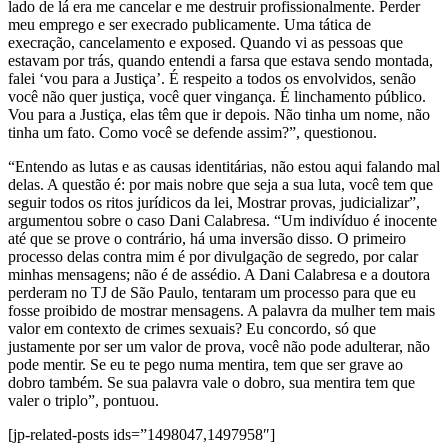
lado de lá era me cancelar e me destruir profissionalmente. Perder
meu emprego e ser execrado publicamente. Uma tática de
execração, cancelamento e exposed. Quando vi as pessoas que
estavam por trás, quando entendi a farsa que estava sendo montada,
falei ‘vou para a Justiça’. É respeito a todos os envolvidos, senão
você não quer justiça, você quer vingança. É linchamento público.
Vou para a Justiça, elas têm que ir depois. Não tinha um nome, não
tinha um fato. Como você se defende assim?”, questionou.
“Entendo as lutas e as causas identitárias, não estou aqui falando mal
delas. A questão é: por mais nobre que seja a sua luta, você tem que
seguir todos os ritos jurídicos da lei, Mostrar provas, judicializar”,
argumentou sobre o caso Dani Calabresa. “Um indivíduo é inocente
até que se prove o contrário, há uma inversão disso. O primeiro
processo delas contra mim é por divulgação de segredo, por calar
minhas mensagens; não é de assédio. A Dani Calabresa e a doutora
perderam no TJ de São Paulo, tentaram um processo para que eu
fosse proibido de mostrar mensagens. A palavra da mulher tem mais
valor em contexto de crimes sexuais? Eu concordo, só que
justamente por ser um valor de prova, você não pode adulterar, não
pode mentir. Se eu te pego numa mentira, tem que ser grave ao
dobro também. Se sua palavra vale o dobro, sua mentira tem que
valer o triplo”, pontuou.
[jp-related-posts ids=”1498047,1497958″]