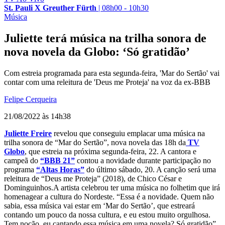
St. Pauli X Greuther Fürth
|
08h00 - 10h30
Música
Juliette terá música na trilha sonora de
nova novela da Globo: ‘Só gratidão’
Com estreia programada para esta segunda-feira, 'Mar do Sertão' vai
contar com uma releitura de 'Deus me Proteja' na voz da ex-BBB
Felipe Cerqueira
21/08/2022 às 14h38
Juliette Freire
revelou que conseguiu emplacar uma música na
trilha sonora de “Mar do Sertão”, nova novela das 18h da
TV
Globo
, que estreia na próxima segunda-feira, 22. A cantora e
campeã do
“BBB 21”
contou a novidade durante participação no
programa
“Altas Horas”
do último sábado, 20. A canção será uma
releitura de “Deus me Proteja” (2018), de Chico César e
Dominguinhos.A artista celebrou ter uma música no folhetim que irá
homenagear a cultura do Nordeste. “Essa é a novidade. Quem não
sabia, essa música vai estar em ‘Mar do Sertão’, que estreará
contando um pouco da nossa cultura, e eu estou muito orgulhosa.
Tem noção, eu cantando essa música em uma novela? Só gratidão”,