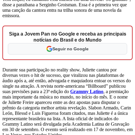
disse a paraibana a Serginho Groisman. Essa é a primeira vez que
uma canção da cantora entra na trilha sonora de uma novela da
emissora.
Siga a Jovem Pan no Google e receba as principais
notícias do Brasil e do Mundo
Seguir no Google
Durante sua participação no reality show, Juliette cantou por
diversas vezes o hit de sucesso, que viralizou nas plataformas de
áudio após a, até então, advogada e maquiadora entoar os versos do
single na atração. A revista norte-americana “Billboard” publicou
suas previsões para a 23ª edição do
Grammy Latino
, a premiação
mais importante da música no mundo, no início do mês. E o nome
de Juliette Freire apareceu entre as dez apostas para disputar o
prêmio da categoria melhor artista revelação. Slabon Armado, Carin
León, Blessd e Luis Figueroa foram citados, mas Juliette é a única
representante brasileira na lista. A lista oficial de indicados do
Grammy Latino será divulgada pela Academia Latina de Gravação
em 30 de setembro. O evento será realizado em 17 de novembro, em
Las Vegas, nos Estados Unidos.