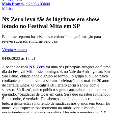
Mala Pronta
|
02h00 - 03h00
Música
Nx Zero leva fãs às lágrimas em show
lotado no Festival Mita em SP
Banda se separou há seis anos e voltou à antiga formação para
reviver sucessos em turnê pelo país
Vitória Antunes
04/06/2023 às 18h21
A banda de rock
NX Zero
foi uma das principais atrações do último
dia do Festival Mita neste domingo, 4, no Vale do Anhangabaú. Em
São Paulo, cidade onde o grupo se formou, o grupo subiu ao palco
confiante para o que viria a ser uma celebração dos mais de 20 anos
de carreira juntos. O vocalista Di Ferrero abriu o show com o
sucesso ‘Só Rezo’, que o público seguiu cantando como um coro
ensaiado. “Saudades de tocar em casa. Será que eu estou sonhando?
É um sonho, é verdade. Dia abençoado e lindo, todos cantando
tudo, a gente estava morrendo de saudades nos 6 anos sem tocar. Eu
nunca vou esquecer esse momento na minha vida e espero que
vocês também não”, disse o vocalista. Durante o repertório, o NX