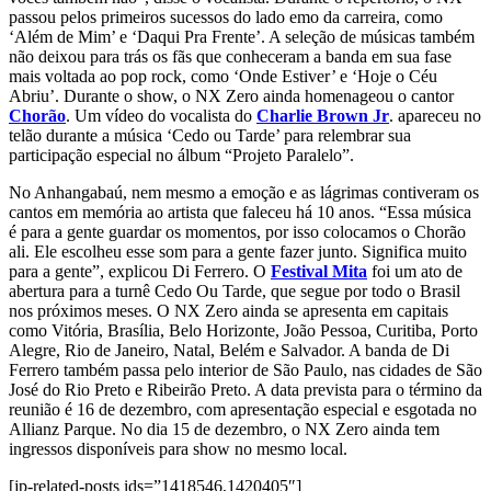
passou pelos primeiros sucessos do lado emo da carreira, como
‘Além de Mim’ e ‘Daqui Pra Frente’. A seleção de músicas também
não deixou para trás os fãs que conheceram a banda em sua fase
mais voltada ao pop rock, como ‘Onde Estiver’ e ‘Hoje o Céu
Abriu’. Durante o show, o NX Zero ainda homenageou o cantor
Chorão
. Um vídeo do vocalista do
Charlie Brown Jr
. apareceu no
telão durante a música ‘Cedo ou Tarde’ para relembrar sua
participação especial no álbum “Projeto Paralelo”.
No Anhangabaú, nem mesmo a emoção e as lágrimas contiveram os
cantos em memória ao artista que faleceu há 10 anos. “Essa música
é para a gente guardar os momentos, por isso colocamos o Chorão
ali. Ele escolheu esse som para a gente fazer junto. Significa muito
para a gente”, explicou Di Ferrero. O
Festival Mita
foi um ato de
abertura para a turnê Cedo Ou Tarde, que segue por todo o Brasil
nos próximos meses. O NX Zero ainda se apresenta em capitais
como Vitória, Brasília, Belo Horizonte, João Pessoa, Curitiba, Porto
Alegre, Rio de Janeiro, Natal, Belém e Salvador. A banda de Di
Ferrero também passa pelo interior de São Paulo, nas cidades de São
José do Rio Preto e Ribeirão Preto. A data prevista para o término da
reunião é 16 de dezembro, com apresentação especial e esgotada no
Allianz Parque. No dia 15 de dezembro, o NX Zero ainda tem
ingressos disponíveis para show no mesmo local.
[jp-related-posts ids=”1418546,1420405″]