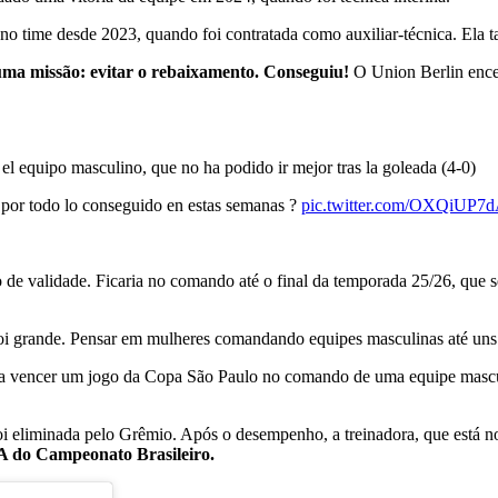
tá no time desde 2023, quando foi contratada como auxiliar-técnica. E
ma missão: evitar o rebaixamento. Conseguiu!
O Union Berlin encer
el equipo masculino, que no ha podido ir mejor tras la goleada (4-0)
o por todo lo conseguido en estas semanas ?
pic.twitter.com/OXQiUP7
 de validade. Ficaria no comando até o final da temporada 25/26, que 
oi grande. Pensar em mulheres comandando equipes masculinas até uns an
ra a vencer um jogo da Copa São Paulo no comando de uma equipe masc
foi eliminada pelo Grêmio. Após o desempenho, a treinadora, que está 
e A do Campeonato Brasileiro.