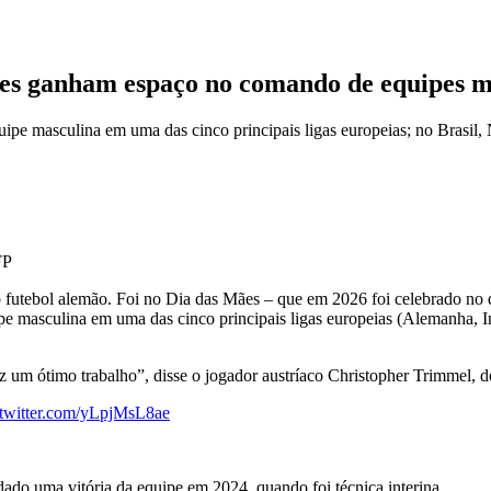
res ganham espaço no comando de equipes 
ipe masculina em uma das cinco principais ligas europeias; no Brasil,
FP
o futebol alemão. Foi no Dia das Mães – que em 2026 foi celebrado no 
ipe masculina em uma das cinco principais ligas europeias (Alemanha, In
 um ótimo trabalho”, disse o jogador austríaco Christopher Trimmel, d
.twitter.com/yLpjMsL8ae
dado uma vitória da equipe em 2024, quando foi técnica interina.