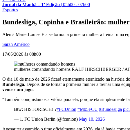
Jornal da Manhã – 1ª Edição
|
05h00 - 07h00
Esportes
Bundesliga, Copinha e Brasileirão: mulhe
Alemã Marie-Louise Eta se tornou a primeira mulher a treinar uma equ
Sarah Américo
17/05/2026 às 08h00
mulheres comandando homens
RALF HIRSCHBERGER / A
O dia 10 de maio de 2026 ficará eternamente eternizado na história d
Bundelisga
. Depois de se tornar a primeira mulher a treinar uma equ
vencer um jogo.
“Também conquistamos a vitória para ela, porque ela simplesmente faz
Btw: HISTORISCH! ?
#FCUnion
#M05FCU
#Bundesliga
pic
— 1. FC Union Berlin (@fcunion)
May 10, 2026
Apesar ter assumido o time oficialmente em 2026, ela já havia coman