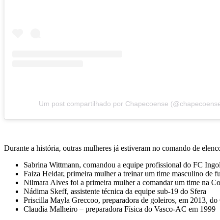
Um post compartilhado por Chapecoense (@chapecoense
Durante a história, outras mulheres já estiveram no comando de elencos
Sabrina Wittmann, comandou a equipe profissional do FC Ingo
Faiza Heidar, primeira mulher a treinar um time masculino de f
Nilmara Alves foi a primeira mulher a comandar um time na C
Nádima Skeff, assistente técnica da equipe sub-19 do Sfera
Priscilla Mayla Greccoo, preparadora de goleiros, em 2013, do
Claudia Malheiro – preparadora Física do Vasco-AC em 1999