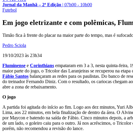
Jornal da Manhã – 2ª Edição
|
07h00 - 10h00
Futebol
Em jogo eletrizante e com polêmicas, Flu
Timão fica à frente do placar na maior parte do tempo, mas é sufocad
Pedro Sciola
19/10/2023 às 23h34
Fluminense
e
Corinthians
empataram em 3 a 3, nesta quinta-feira, 
maior parte do jogo, o Tricolor das Laranjeiras se recuperou na etap
Fábio Santos
balançaram as redes para os paulistas. Do banco de res
do treinador Fernando Diniz. Com o resultado, os cariocas chegam ao
abre a zona de rebaixamento.
O jogo
A partida foi agitada do início ao fim. Logo aos dez minutos, Yuri A
Lima, aos 22 minutos, em bela finalização de dentro da área. O Alvin
por Maycon e batendo na saída de Fábio. Cinco minutos depois, a arb
de um lado, o goleiro caiu para o outro. Já nos acréscimos, o Trico
porém, não recomendou a revisão do lance.