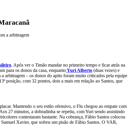
o Maracanã
com a arbitragem
ileiro
. Após ver o Timão mandar no primeiro tempo e ficar atrás na
m para os donos da casa, enquanto
Yuri Alberto
(duas vezes) e
a arbitragem – os donos do apito foram muito criticados pela equipe
13ª posição, com 32 pontos, dois a mais em relação ao Santos, que
o placar. Mantendo o seu estilo ofensivo, o Flu chegou ao empate com
Aos 27 minutos, a dobradinha se repetiu, com Yuri sendo assistindo
ricolores contestaram bastante. Na cobrança, Fábio Santos colocou
 em Samuel Xavier, que sofreu um pisão de Fábio Santos. O VAR,