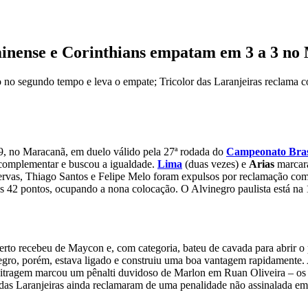
minense e Corinthians empatam em 3 a 3 n
o no segundo tempo e leva o empate; Tricolor das Laranjeiras reclama 
19, no Maracanã, em duelo válido pela 27ª rodada do
Campeonato Bras
a complementar e buscou a igualdade.
Lima
(duas vezes) e
Arias
marcara
ervas, Thiago Santos e Felipe Melo foram expulsos por reclamação com 
s 42 pontos, ocupando a nona colocação. O Alvinegro paulista está na 
lberto recebeu de Maycon e, com categoria, bateu de cavada para abrir 
egro, porém, estava ligado e construiu uma boa vantagem rapidamente. 
itragem marcou um pênalti duvidoso de Marlon em Ruan Oliveira – os t
lor das Laranjeiras ainda reclamaram de uma penalidade não assinalada