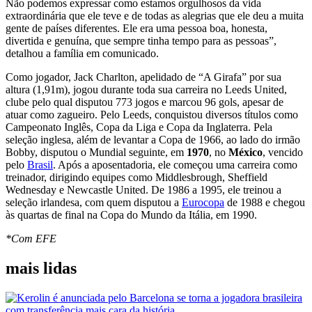
Não podemos expressar como estamos orgulhosos da vida
extraordinária que ele teve e de todas as alegrias que ele deu a muita
gente de países diferentes. Ele era uma pessoa boa, honesta,
divertida e genuína, que sempre tinha tempo para as pessoas”,
detalhou a família em comunicado.
Como jogador, Jack Charlton, apelidado de “A Girafa” por sua
altura (1,91m), jogou durante toda sua carreira no Leeds United,
clube pelo qual disputou 773 jogos e marcou 96 gols, apesar de
atuar como zagueiro. Pelo Leeds, conquistou diversos títulos como
Campeonato Inglês, Copa da Liga e Copa da Inglaterra. Pela
seleção inglesa, além de levantar a Copa de 1966, ao lado do irmão
Bobby, disputou o Mundial seguinte, em
1970
, no
México
, vencido
pelo
Brasil
. Após a aposentadoria, ele começou uma carreira como
treinador, dirigindo equipes como Middlesbrough, Sheffield
Wednesday e Newcastle United. De 1986 a 1995, ele treinou a
seleção irlandesa, com quem disputou a
Eurocopa
de 1988 e chegou
às quartas de final na Copa do Mundo da Itália, em 1990.
*Com EFE
mais lidas