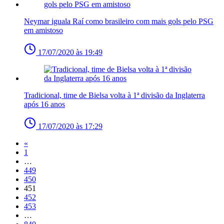
Neymar iguala Raí como brasileiro com mais gols pelo PSG
em amistoso
17/07/2020 às 19:49
Tradicional, time de Bielsa volta à 1ª divisão da Inglaterra
após 16 anos
17/07/2020 às 17:29
«
1
…
449
450
451
452
453
…