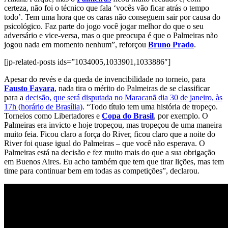
certeza, não foi o técnico que fala ‘vocês vão ficar atrás o tempo
todo’. Tem uma hora que os caras não conseguem sair por causa do
psicológico. Faz parte do jogo você jogar melhor do que o seu
adversário e vice-versa, mas o que preocupa é que o Palmeiras não
jogou nada em momento nenhum”, reforçou
Bruno Prado
.
[jp-related-posts ids=”1034005,1033901,1033886″]
Apesar do revés e da queda de invencibilidade no torneio, para
Fausto Favara
, nada tira o mérito do Palmeiras de se classificar
para a
decisão, que será disputada no Maracanã dia 30 de janeiro, às
17h (horário de Brasília)
. “Todo título tem uma história de tropeço.
Torneios como Libertadores e
Copa do Brasil
, por exemplo. O
Palmeiras era invicto e hoje tropeçou, mas tropeçou de uma maneira
muito feia. Ficou claro a força do River, ficou claro que a noite do
River foi quase igual do Palmeiras – que você não esperava. O
Palmeiras está na decisão e fez muito mais do que a sua obrigação
em Buenos Aires. Eu acho também que tem que tirar lições, mas tem
time para continuar bem em todas as competições”, declarou.