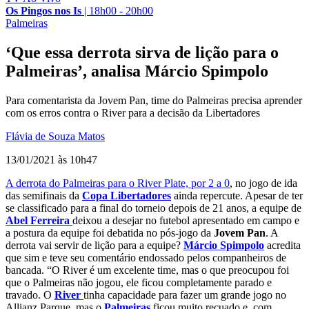
Os Pingos nos Is
|
18h00 - 20h00
Palmeiras
‘Que essa derrota sirva de lição para o
Palmeiras’, analisa Márcio Spimpolo
Para comentarista da Jovem Pan, time do Palmeiras precisa aprender
com os erros contra o River para a decisão da Libertadores
Flávia de Souza Matos
13/01/2021 às 10h47
A derrota do Palmeiras para o River Plate, por 2 a 0
, no jogo de ida
das semifinais da
Copa Libertadores
ainda repercute. Apesar de ter
se classificado para a final do torneio depois de 21 anos, a equipe de
Abel Ferreira
deixou a desejar no futebol apresentado em campo e
a postura da equipe foi debatida no pós-jogo da
Jovem Pan
. A
derrota vai servir de lição para a equipe?
Márcio Spimpolo
acredita
que sim e teve seu comentário endossado pelos companheiros de
bancada. “O River é um excelente time, mas o que preocupou foi
que o Palmeiras não jogou, ele ficou completamente parado e
travado. O
River
tinha capacidade para fazer um grande jogo no
Allianz Parque, mas o
Palmeiras
ficou muito recuado e, com