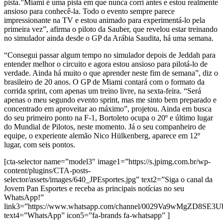
pista.”Miami é uma pista em que nunca corri antes e estou realmente
ansioso para conhecê-la. Todo o evento sempre parece
impressionante na TV e estou animado para experimentá-lo pela
primeira vez”, afirma o piloto da Sauber, que revelou estar treinando
no simulador ainda desde o GP da Arábia Saudita, há uma semana.
“Consegui passar algum tempo no simulador depois de Jeddah para
entender melhor o circuito e agora estou ansioso para pilotá-lo de
verdade. Ainda há muito o que aprender neste fim de semana”, diz o
brasileiro de 20 anos. O GP de Miami contará com o formato da
corrida sprint, com apenas um treino livre, na sexta-feira. “Será
apenas o meu segundo evento sprint, mas me sinto bem preparado e
concentrado em aproveitar ao máximo”, projetou. Ainda em busca
do seu primeiro ponto na F-1, Bortoleto ocupa o 20º e último lugar
do Mundial de Pilotos, neste momento. Já o seu companheiro de
equipe, o experiente alemão Nico Hülkenberg, aparece em 12º
lugar, com seis pontos.
[cta-selector name=”model3″ image1=”https://s.jpimg.com.br/wp-
content/plugins/CTA-posts-
selector/assets/images/640_JPEsportes.jpg” text2=”Siga o canal da
Jovem Pan Esportes e receba as principais notícias no seu
WhatsApp!”
link3=”https://www.whatsapp.com/channel/0029Va9wMgZD8SE3
text4=”WhatsApp” icon5=”fa-brands fa-whatsapp” ]