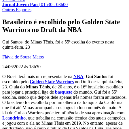
Jornal Jovem Pan
|
01h30 - 03h00
Outros Esportes
Brasileiro é escolhido pelo Golden State
Warriors no Draft da NBA
Gui Santos, do Minas Tênis, foi a 55ª escolha do evento nesta
quinta-feira, 23
Flávia de Souza Matos
24/06/2022 às 18h30
O Brasil terá mais um representante na
NBA
.
Gui Santos
foi
escolhido pelo
Golden State Warriors
no Draft desta quinta-feira,
23. O ala do
Minas Tênis
, de 20 anos, é o 16º brasileiro escolhido
para jogar a principal liga de
basquete
do mundo. Gui foi a 55ª
escolha, sendo que depois dele apenas três nomes foram anunciados.
O brasileiro foi escolhido por um olheiro da franquia da Califórnia
que foi até Minas acompanhar os jogos in loco no mês de maio. A
ida de Gui ao Warriors pode ter influência de sua aproximação com
Leandrinho
, que trabalha na comissão técnica dos atuais campeões,
e jogou com o ala no Minas Tênis em 2019. No entanto, apesar de
ser draftado, não é certo o futuro de Gui Santos na Liga. Ele pode