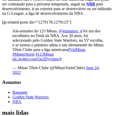
ser contratado para a próxima temporada, seguir na
NBB
para
desenvolvimento, ir ao exterior para se desenvolver ou ser utilizado
na G-League, a liga de desenvolvimento da NBA.
[jp-related-posts ids=”1279178,1279125″]
Ala-armador do 123 Minas,
@guisantos_4
foi um dos
escolhidos no Draft da NBA. Aos 20 anos, foi
selecionado pelo Golden State Warriors, na 55ª escolha,
e se tornou o primeiro atleta a sair diretamente do Minas
Tênis Clube para a liga americana
#VaiMinas
#MinasStorm
#123Minas
pic.twitter.com/Oa3Dyvrmw9
— Minas Tênis Clube (@MinasTenisClube)
June 24,
2022
Assuntos
Basquete
Golden State Warriors
NBA
mais lidas