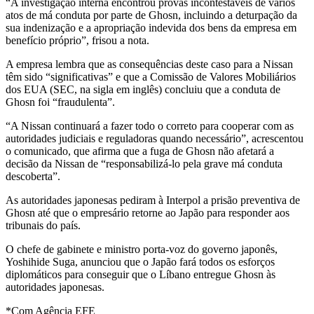
“A investigação interna encontrou provas incontestáveis de vários
atos de má conduta por parte de Ghosn, incluindo a deturpação da
sua indenização e a apropriação indevida dos bens da empresa em
benefício próprio”, frisou a nota.
A empresa lembra que as consequências deste caso para a Nissan
têm sido “significativas” e que a Comissão de Valores Mobiliários
dos EUA (SEC, na sigla em inglês) concluiu que a conduta de
Ghosn foi “fraudulenta”.
“A Nissan continuará a fazer todo o correto para cooperar com as
autoridades judiciais e reguladoras quando necessário”, acrescentou
o comunicado, que afirma que a fuga de Ghosn não afetará a
decisão da Nissan de “responsabilizá-lo pela grave má conduta
descoberta”.
As autoridades japonesas pediram à Interpol a prisão preventiva de
Ghosn até que o empresário retorne ao Japão para responder aos
tribunais do país.
O chefe de gabinete e ministro porta-voz do governo japonês,
Yoshihide Suga, anunciou que o Japão fará todos os esforços
diplomáticos para conseguir que o Líbano entregue Ghosn às
autoridades japonesas.
*Com Agência EFE