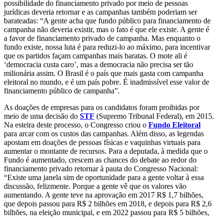
possibilidade do financiamento privado por meio de pessoas
jurídicas deveria retornar e as campanhas também poderiam ser
barateadas: “A gente acha que fundo público para financiamento de
campanha não deveria existir, mas o fato é que ele existe. A gente é
a favor de financiamento privado de campanha. Mas enquanto o
fundo existe, nossa luta é para reduzi-lo ao máximo, para incentivar
que os partidos façam campanhas mais baratas. O mote ali é
‘democracia custa caro’, mas a democracia não precisa ser tão
milionária assim. O Brasil é o país que mais gasta com campanha
eleitoral no mundo, e é um país pobre. É inadmissível esse valor de
financiamento público de campanha”.
As doações de empresas para os candidatos foram proibidas por
meio de uma decisão do
STF
(Supremo Tribunal Federal), em 2015.
Na esteira deste processo, o Congresso criou o
Fundo Eleitoral
para arcar com os custos das campanhas. Além disso, as legendas
apostam em doações de pessoas físicas e vaquinhas virtuais para
aumentar o montante de recursos. Para a deputada, à medida que o
Fundo é aumentado, crescem as chances do debate ao redor do
financiamento privado retornar à pauta do Congresso Nacional:
“Existe uma janela sim de oportunidade para a gente voltar à essa
discussão, felizmente. Porque a gente vê que os valores vão
aumentando. A gente teve na aprovação em 2017 R$ 1,7 bilhões,
que depois passou para R$ 2 bilhões em 2018, e depois para R$ 2,6
bilhões, na eleição municipal, e em 2022 passou para R$ 5 bilhões,