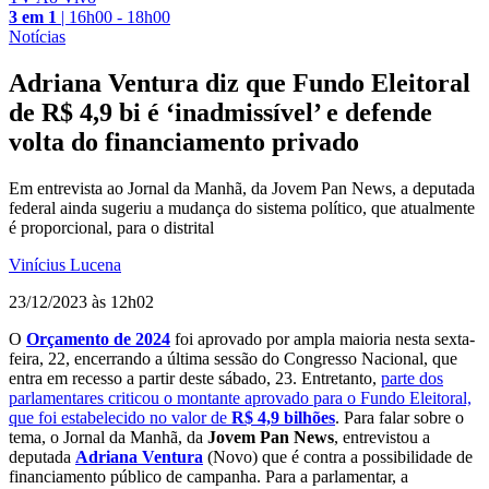
3 em 1
|
16h00 - 18h00
Notícias
Adriana Ventura diz que Fundo Eleitoral
de R$ 4,9 bi é ‘inadmissível’ e defende
volta do financiamento privado
Em entrevista ao Jornal da Manhã, da Jovem Pan News, a deputada
federal ainda sugeriu a mudança do sistema político, que atualmente
é proporcional, para o distrital
Vinícius Lucena
23/12/2023 às 12h02
O
Orçamento de 2024
foi aprovado por ampla maioria nesta sexta-
feira, 22, encerrando a última sessão do Congresso Nacional, que
entra em recesso a partir deste sábado, 23. Entretanto,
parte dos
parlamentares criticou o montante aprovado para o Fundo Eleitoral,
que foi estabelecido no valor de
R$ 4,9 bilhões
. Para falar sobre o
tema, o Jornal da Manhã, da
Jovem Pan News
, entrevistou a
deputada
Adriana Ventura
(Novo) que é contra a possibilidade de
financiamento público de campanha. Para a parlamentar, a