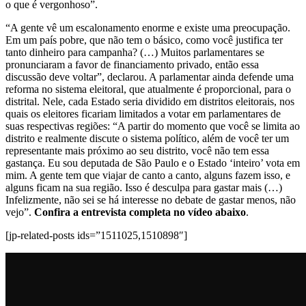
o que é vergonhoso”.
“A gente vê um escalonamento enorme e existe uma preocupação.
Em um país pobre, que não tem o básico, como você justifica ter
tanto dinheiro para campanha? (…) Muitos parlamentares se
pronunciaram a favor de financiamento privado, então essa
discussão deve voltar”, declarou. A parlamentar ainda defende uma
reforma no sistema eleitoral, que atualmente é proporcional, para o
distrital. Nele, cada Estado seria dividido em distritos eleitorais, nos
quais os eleitores ficariam limitados a votar em parlamentares de
suas respectivas regiões: “A partir do momento que você se limita ao
distrito e realmente discute o sistema político, além de você ter um
representante mais próximo ao seu distrito, você não tem essa
gastança. Eu sou deputada de São Paulo e o Estado ‘inteiro’ vota em
mim. A gente tem que viajar de canto a canto, alguns fazem isso, e
alguns ficam na sua região. Isso é desculpa para gastar mais (…)
Infelizmente, não sei se há interesse no debate de gastar menos, não
vejo”.
Confira a entrevista completa no vídeo abaixo
.
[jp-related-posts ids=”1511025,1510898″]