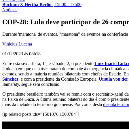
Bochum X Hertha Berlin
|
15h00 - 17h00
Notícias
COP-28: Lula deve participar de 26 compro
Durante 'maratona' de eventos, "maratona" de eventos na conferência
Vinícius Lucena
01/12/2023 às 08h18
Entre esta sexta-feira, 1°, e sábado, 2, o presidente
Luiz Inácio Lula 
Unidas) em que os países tratam do combate à emergência climática c
eventos, sendo a maioria reuniões bilaterais com chefes de Estado. E
Sánchez
, e com a presidente da Comissão Europeia,
Ursula von der
Itamaraty, segue sem conclusão.
O presidente brasileiro também vai se reunir com o secretário-geral
na Faixa de Gaza. A última reunião bilateral do dia é com o preside
mais da metade do território guianense. Por conta desta
disputa terri
[jp-related-posts ids=”1501076,1500784″]