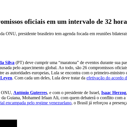
missos oficiais em um intervalo de 32 hora
 da ONU, presidente brasileiro tem agenda focada em reuniões bilatera
da Silva
(PT) deve cumprir uma “maratona” de eventos durante sua p
ausada pelo aquecimento global. Ao todo, são 26 compromissos oficiai
ntre as autoridades europeias, Lula se encontra com o primeiro-ministr
 Leyen
. Com cada um deles, Lula deve tratar da
efetivação do acordo 
 da ONU,
António Guterres
, e com o presidente de Israel,
Isaac Herzog
nte da Guiana, Mohamed Irfaan Ali, com quem debaterá o conflito com a 
torial encampada pelo regime venezuelano
, o Brasil já reforçou a presenç