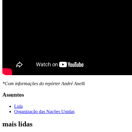
*Com informações do repórter André Anelli
Assuntos
Lula
Organização das Nações Unidas
mais lidas