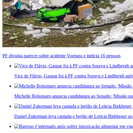
PF divulga parecer sobre acidente Voepass e indicia 16 pessoas
Vice de Flávio, Gaspar foi à PF contra Soraya e Lindbergh apó
Michelle Bolsonaro anuncia candidatura ao Senado: 'Missão qu
Daniel Zukerman leva cantada e beijão de Leticia Birkheuer ao