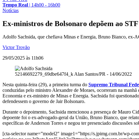
Tempo Real
|
14h00 - 16h00
Notícias
Ex-ministros de Bolsonaro depõem ao STF s
Adolfo Sachsida, que chefiava Minas e Energia, Bruno Bianco, ex-A
Victor Trovão
29/05/2025 às 11h06
52146692279_69dbe647f4_k
Alan Santos/PR - 14/06/2022
Nesta quinta-feira (29), a primeira turma do
Supremo Tribunal Fede
conduzidas pelo ministro Alexandre de Moraes, ocorreram na manhã des
Economia e ex-ministro de Minas e Energia. Sachsida foi questionado 
defendessem o governo de Jair Bolsonaro.
Durante o depoimento, Sachsida mencionou a presença de Mauro Cid n
depoente foi o ex-advogado-geral da União, Bruno Bianco, que relatou
específicas de Anderson Torres e negou ter presenciado discussões sob
[cta-selector name=”model2″ image1=”https://s.jpimg.com.br/wp-cont