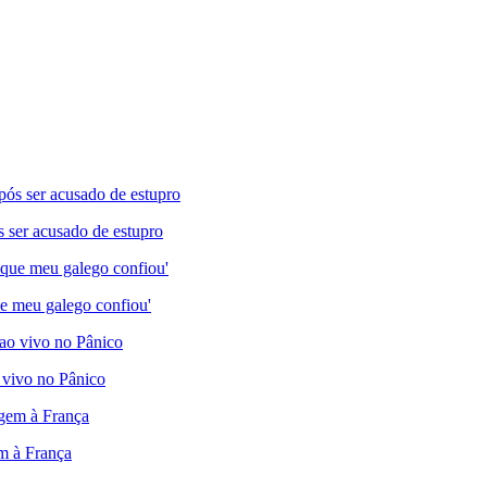
s ser acusado de estupro
e meu galego confiou'
 vivo no Pânico
em à França