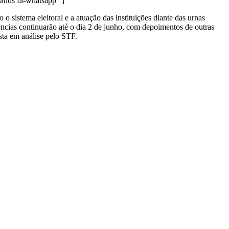
nds fa-whatsapp” ]
istema eleitoral e a atuação das instituições diante das urnas
ências continuarão até o dia 2 de junho, com depoimentos de outras
sta em análise pelo STF.