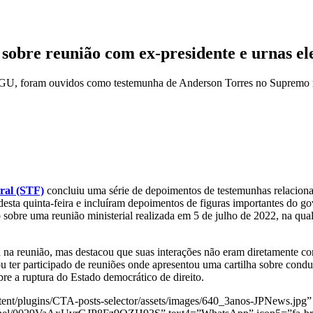
obre reunião com ex-presidente e urnas el
GU, foram ouvidos como testemunha de Anderson Torres no Supremo na
ral (STF)
concluiu uma série de depoimentos de testemunhas relacionad
ta quinta-feira e incluíram depoimentos de figuras importantes do gov
sobre uma reunião ministerial realizada em 5 de julho de 2022, na qua
a reunião, mas destacou que suas interações não eram diretamente com
 ter participado de reuniões onde apresentou uma cartilha sobre condut
re a ruptura do Estado democrático de direito.
ent/plugins/CTA-posts-selector/assets/images/640_3anos-JPNews.jpg” 