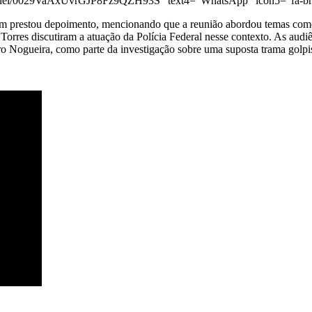
annel/0029VaAxUvrGJP8Fz9QZH93S” text4=”WhatsApp” icon5=”fa-bra
 prestou depoimento, mencionando que a reunião abordou temas como o s
Torres discutiram a atuação da Polícia Federal nesse contexto. As audi
iro Nogueira, como parte da investigação sobre uma suposta trama golpi