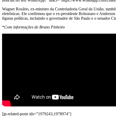
notícias no seu WhatsApp!” link3=”https://www.whatsapp.com/ch
Wagner Rosário, ex-ministro da Controladoria Geral da União, também
eletrônicas. Ele confirmou que o ex-presidente Bolsonaro e Anderson 
figuras políticas, incluindo o governador de São Paulo e o senador C
*
Com informações de Bruno Pinheiro
[jp-related-posts ids=”1979243,1978974″]