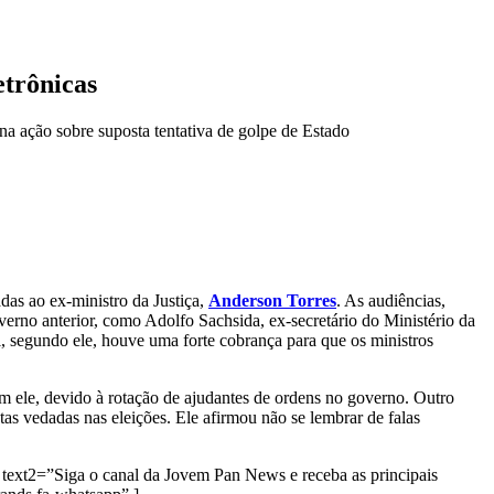
etrônicas
 ação sobre suposta tentativa de golpe de Estado
as ao ex-ministro da Justiça,
Anderson Torres
. As audiências,
erno anterior, como Adolfo Sachsida, ex-secretário do Ministério da
l, segundo ele, houve uma forte cobrança para que os ministros
 ele, devido à rotação de ajudantes de ordens no governo. Outro
as vedadas nas eleições. Ele afirmou não se lembrar de falas
text2=”Siga o canal da Jovem Pan News e receba as principais