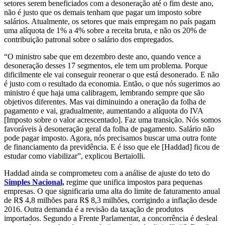
setores serem beneficiados com a desoneração até o fim deste ano,
não é justo que os demais tenham que pagar um imposto sobre
salários. Atualmente, os setores que mais empregam no país pagam
uma alíquota de 1% a 4% sobre a receita bruta, e não os 20% de
contribuição patronal sobre o salário dos empregados.
“O ministro sabe que em dezembro deste ano, quando vence a
desoneração desses 17 segmentos, ele tem um problema. Porque
dificilmente ele vai conseguir reonerar o que está desonerado. E não
é justo com o resultado da economia. Então, o que nós sugerimos ao
ministro é que haja uma calibragem, lembrando sempre que são
objetivos diferentes. Mas vai diminuindo a oneração da folha de
pagamento e vai, gradualmente, aumentando a alíquota do IVA
[Imposto sobre o valor acrescentado]. Faz uma transição. Nós somos
favoráveis à desoneração geral da folha de pagamento. Salário não
pode pagar imposto. Agora, nós precisamos buscar uma outra fonte
de financiamento da previdência. E é isso que ele [Haddad] ficou de
estudar como viabilizar”, explicou Bertaiolli.
Haddad ainda se comprometeu com a análise de ajuste do teto do
Simples Nacional,
regime que unifica impostos para pequenas
empresas. O que significaria uma alta do limite de faturamento anual
de R$ 4,8 milhões para R$ 8,3 milhões, corrigindo a inflação desde
2016. Outra demanda é a revisão da taxação de produtos
importados. Segundo a Frente Parlamentar, a concorrência é desleal