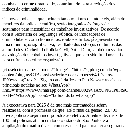
combate ao crime organizado, contribuindo para a redução dos
índices de criminalidade.
Os novos policiais, que incluem tanto militares quanto civis, além de
membros da polícia científica, serão integrados às forças de
segurança para intensificar os trabalhos investigativos. De acordo
com a Secretaria de Segurança Pública, os indicadores de
criminalidade, como homicídios, roubos e furtos, já apresentaram
uma diminuição significativa, resultado dos esforços contínuos das
autoridades. O chefe da Polícia Civil, Artur Dian, também ressaltou
a evolução dos trabalhos investigativos, que têm sido fundamentais
para enfrentar o crime organizado.
[cta-selector name=”model2″ image1=”https://s.jpimg.com.br/wp-
content/plugins/CTA-posts-selector/assets/images/640_3anos-
JPNews.jpg” text2=”Siga o canal da Jovem Pan News e receba as
principais notícias no seu WhatsApp!”
link3=”https://www.whatsapp.com/channel/0029VaAxUvrGJP8Fz
text4=”WhatsApp” icon5=”fa-brands fa-whatsapp” ]
A expectativa para 2025 é de que mais contratações sejam
realizadas, com a promessa de que, até o final da gestão, 23.400
novos policiais sejam incorporados ao efetivo. Atualmente, mais de
100 mil policiais atuam em todo o estado de São Paulo, e a
ampliação do quadro é vista como essencial para manter a segurança