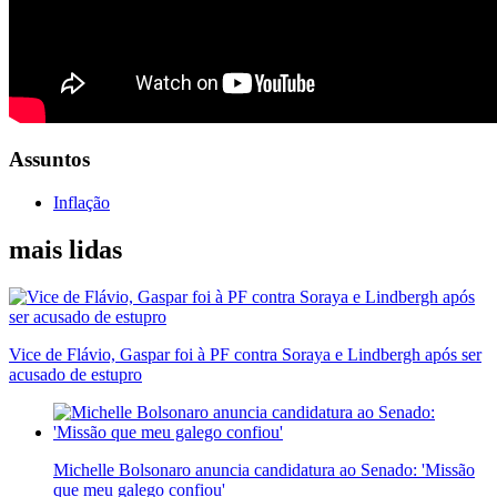
Assuntos
Inflação
mais lidas
Vice de Flávio, Gaspar foi à PF contra Soraya e Lindbergh após ser
acusado de estupro
Michelle Bolsonaro anuncia candidatura ao Senado: 'Missão
que meu galego confiou'