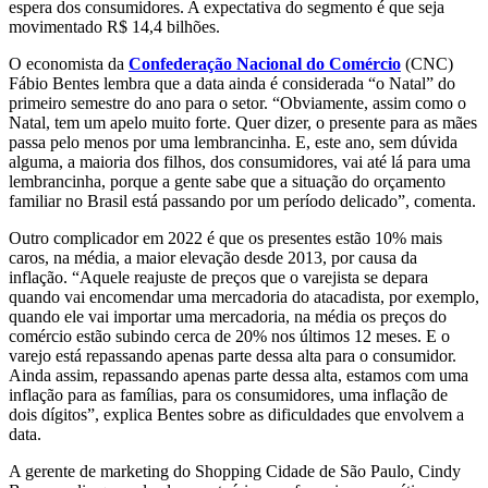
espera dos consumidores. A expectativa do segmento é que seja
movimentado R$ 14,4 bilhões.
O economista da
Confederação Nacional do Comércio
(CNC)
Fábio Bentes lembra que a data ainda é considerada “o Natal” do
primeiro semestre do ano para o setor. “Obviamente, assim como o
Natal, tem um apelo muito forte. Quer dizer, o presente para as mães
passa pelo menos por uma lembrancinha. E, este ano, sem dúvida
alguma, a maioria dos filhos, dos consumidores, vai até lá para uma
lembrancinha, porque a gente sabe que a situação do orçamento
familiar no Brasil está passando por um período delicado”, comenta.
Outro complicador em 2022 é que os presentes estão 10% mais
caros, na média, a maior elevação desde 2013, por causa da
inflação. “Aquele reajuste de preços que o varejista se depara
quando vai encomendar uma mercadoria do atacadista, por exemplo,
quando ele vai importar uma mercadoria, na média os preços do
comércio estão subindo cerca de 20% nos últimos 12 meses. E o
varejo está repassando apenas parte dessa alta para o consumidor.
Ainda assim, repassando apenas parte dessa alta, estamos com uma
inflação para as famílias, para os consumidores, uma inflação de
dois dígitos”, explica Bentes sobre as dificuldades que envolvem a
data.
A gerente de marketing do Shopping Cidade de São Paulo, Cindy