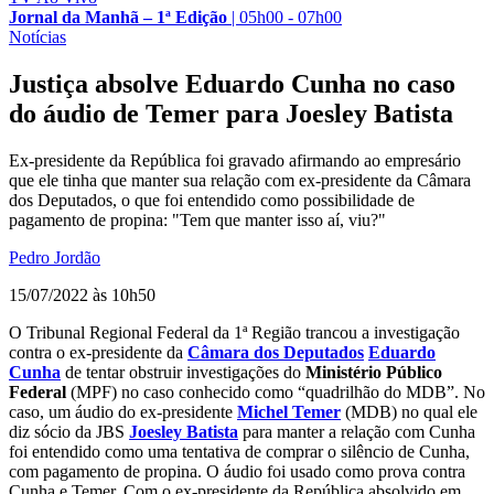
Jornal da Manhã – 1ª Edição
|
05h00 - 07h00
Notícias
Justiça absolve Eduardo Cunha no caso
do áudio de Temer para Joesley Batista
Ex-presidente da República foi gravado afirmando ao empresário
que ele tinha que manter sua relação com ex-presidente da Câmara
dos Deputados, o que foi entendido como possibilidade de
pagamento de propina: "Tem que manter isso aí, viu?"
Pedro Jordão
15/07/2022 às 10h50
O Tribunal Regional Federal da 1ª Região trancou a investigação
contra o ex-presidente da
Câmara dos Deputados
Eduardo
Cunha
de tentar obstruir investigações do
Ministério Público
Federal
(MPF) no caso conhecido como “quadrilhão do MDB”. No
caso, um áudio do ex-presidente
Michel Temer
(MDB) no qual ele
diz sócio da JBS
Joesley Batista
para manter a relação com Cunha
foi entendido como uma tentativa de comprar o silêncio de Cunha,
com pagamento de propina. O áudio foi usado como prova contra
Cunha e Temer. Com o ex-presidente da República absolvido em