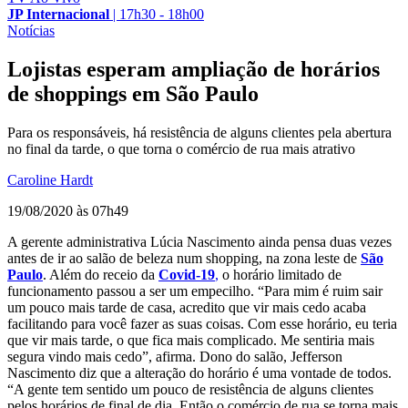
JP Internacional
|
17h30 - 18h00
Notícias
Lojistas esperam ampliação de horários
de shoppings em São Paulo
Para os responsáveis, há resistência de alguns clientes pela abertura
no final da tarde, o que torna o comércio de rua mais atrativo
Caroline Hardt
19/08/2020 às 07h49
A gerente administrativa Lúcia Nascimento ainda pensa duas vezes
antes de ir ao salão de beleza num shopping, na zona leste de
São
Paulo
. Além do receio da
Covid-19
,
o horário limitado de
funcionamento passou a ser um empecilho. “Para mim é ruim sair
um pouco mais tarde de casa, acredito que vir mais cedo acaba
facilitando para você fazer as suas coisas. Com esse horário, eu teria
que vir mais tarde, o que fica mais complicado. Me sentiria mais
segura vindo mais cedo”, afirma. Dono do salão, Jefferson
Nascimento diz que a alteração do horário é uma vontade de todos.
“A gente tem sentido um pouco de resistência de alguns clientes
pelos horários de final de dia. Então o comércio de rua se torna mais