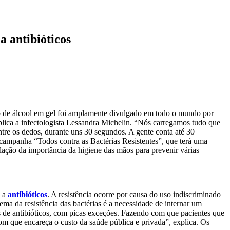
a antibióticos
so de álcool em gel foi amplamente divulgado em todo o mundo por
plica a infectologista Lessandra Michelin. “Nós carregamos tudo que
ntre os dedos, durante uns 30 segundos. A gente conta até 30
campanha “Todos contra as Bactérias Resistentes”, que terá uma
ação da importância da higiene das mãos para prevenir várias
s a
antibióticos
. A resistência ocorre por causa do uso indiscriminado
ma da resistência das bactérias é a necessidade de internar um
os de antibióticos, com picas exceções. Fazendo com que pacientes que
com que encareça o custo da saúde pública e privada”, explica. Os