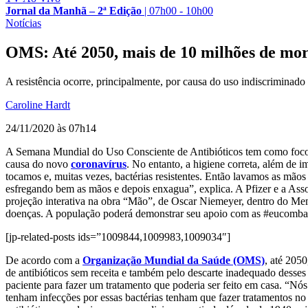
Jornal da Manhã – 2ª Edição
|
07h00 - 10h00
Notícias
OMS: Até 2050, mais de 10 milhões de morte
A resistência ocorre, principalmente, por causa do uso indiscriminado 
Caroline Hardt
24/11/2020 às 07h14
A Semana Mundial do Uso Consciente de Antibióticos tem como foco
causa do novo
coronavírus
. No entanto, a higiene correta, além de 
tocamos e, muitas vezes, bactérias resistentes. Então lavamos as mãos
esfregando bem as mãos e depois enxagua”, explica. A Pfizer e a Ass
projeção interativa na obra “Mão”, de Oscar Niemeyer, dentro do Mem
doenças. A população poderá demonstrar seu apoio com as #eucombato
[jp-related-posts ids=”1009844,1009983,1009034″]
De acordo com a
Organização Mundial da Saúde (OMS)
, até 2050
de antibióticos sem receita e também pelo descarte inadequado desses 
paciente para fazer um tratamento que poderia ser feito em casa. “Nós
tenham infecções por essas bactérias tenham que fazer tratamentos no 