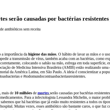
s serão causadas por bactérias resistentes 
de antibióticos sem receita
 a importância da
higiene das mãos
. O hábito de lavar as mãos e o u
impedir a transmissão de vírus, também acaba com as bactérias, como ex
 corretamente, colocando o sabão na mão, esfrega em toda superfície, e
ociação de Medicina Intensiva Brasileira (AMIB) estão realizando uma 
orial da América Latina, em São Paulo. A ideia é conscientizar a popul
asbacterias e #todomundocontraasbacteriasresistentes.
, mais de
10 milhões
de
mortes
serão causadas por bactérias resistente
medicamentos. Para a infectologista Lessandra Michelin, o maior proble
 sabemos que há bactérias que já estão muito resistentes a todos os tip
hospital. Muitas vezes, esses antibiótico são bastante caros, o que faz 