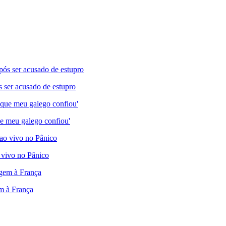
s ser acusado de estupro
e meu galego confiou'
 vivo no Pânico
em à França