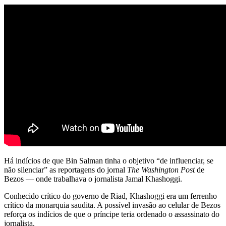
Há indícios de que Bin Salman tinha o objetivo “de influenciar, se
não silenciar” as reportagens do jornal
The Washington Post
de
Bezos — onde trabalhava o jornalista Jamal Khashoggi.
Conhecido crítico do governo de Riad, Khashoggi era um ferrenho
crítico da monarquia saudita. A possível invasão ao celular de Bezos
reforça os indícios de que o príncipe teria ordenado o assassinato do
jornalista.