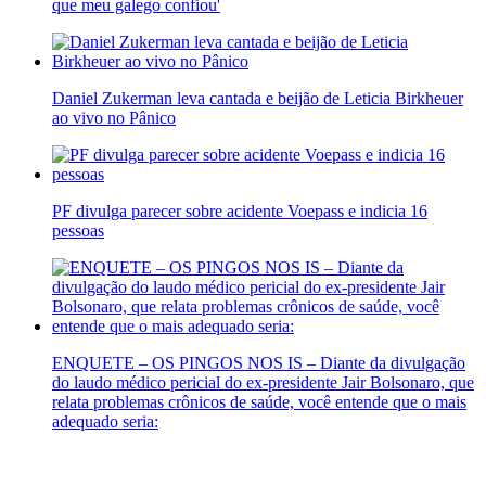
que meu galego confiou'
Daniel Zukerman leva cantada e beijão de Leticia Birkheuer
ao vivo no Pânico
PF divulga parecer sobre acidente Voepass e indicia 16
pessoas
ENQUETE – OS PINGOS NOS IS – Diante da divulgação
do laudo médico pericial do ex-presidente Jair Bolsonaro, que
relata problemas crônicos de saúde, você entende que o mais
adequado seria: