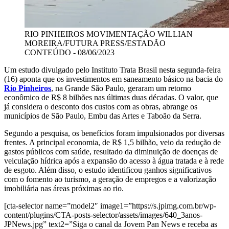
RIO PINHEIROS MOVIMENTAÇÃO
WILLIAN
MOREIRA/FUTURA PRESS/ESTADÃO
CONTEÚDO - 08/06/2023
Um estudo divulgado pelo Instituto Trata Brasil nesta segunda-feira
(16) aponta que os investimentos em saneamento básico na bacia do
Rio Pinheiros
, na Grande São Paulo, geraram um retorno
econômico de R$ 8 bilhões nas últimas duas décadas. O valor, que
já considera o desconto dos custos com as obras, abrange os
municípios de São Paulo, Embu das Artes e Taboão da Serra.
Segundo a pesquisa, os benefícios foram impulsionados por diversas
frentes. A principal economia, de R$ 1,5 bilhão, veio da redução de
gastos públicos com saúde, resultado da diminuição de doenças de
veiculação hídrica após a expansão do acesso à água tratada e à rede
de esgoto. Além disso, o estudo identificou ganhos significativos
com o fomento ao turismo, a geração de empregos e a valorização
imobiliária nas áreas próximas ao rio.
[cta-selector name=”model2″ image1=”https://s.jpimg.com.br/wp-
content/plugins/CTA-posts-selector/assets/images/640_3anos-
JPNews.jpg” text2=”Siga o canal da Jovem Pan News e receba as