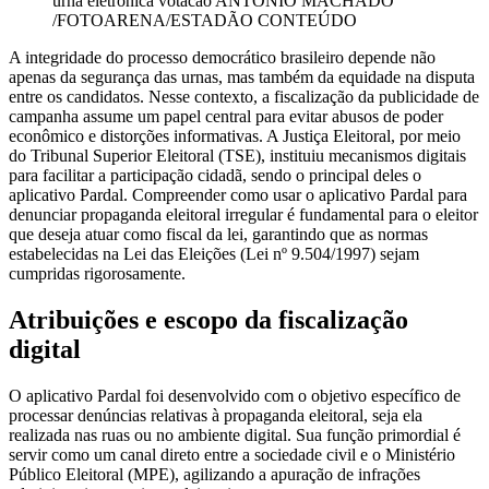
urna eletronica votacao
ANTONIO MACHADO
/FOTOARENA/ESTADÃO CONTEÚDO
A integridade do processo democrático brasileiro depende não
apenas da segurança das urnas, mas também da equidade na disputa
entre os candidatos. Nesse contexto, a fiscalização da publicidade de
campanha assume um papel central para evitar abusos de poder
econômico e distorções informativas. A Justiça Eleitoral, por meio
do Tribunal Superior Eleitoral (TSE), instituiu mecanismos digitais
para facilitar a participação cidadã, sendo o principal deles o
aplicativo Pardal. Compreender como usar o aplicativo Pardal para
denunciar propaganda eleitoral irregular é fundamental para o eleitor
que deseja atuar como fiscal da lei, garantindo que as normas
estabelecidas na Lei das Eleições (Lei nº 9.504/1997) sejam
cumpridas rigorosamente.
Atribuições e escopo da fiscalização
digital
O aplicativo Pardal foi desenvolvido com o objetivo específico de
processar denúncias relativas à propaganda eleitoral, seja ela
realizada nas ruas ou no ambiente digital. Sua função primordial é
servir como um canal direto entre a sociedade civil e o Ministério
Público Eleitoral (MPE), agilizando a apuração de infrações