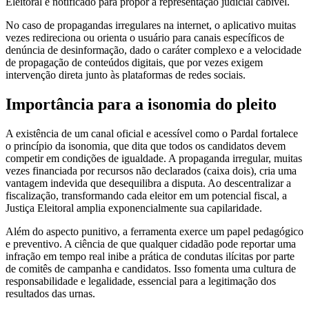
Eleitoral é notificado para propor a representação judicial cabível.
No caso de propagandas irregulares na internet, o aplicativo muitas
vezes redireciona ou orienta o usuário para canais específicos de
denúncia de desinformação, dado o caráter complexo e a velocidade
de propagação de conteúdos digitais, que por vezes exigem
intervenção direta junto às plataformas de redes sociais.
Importância para a isonomia do pleito
A existência de um canal oficial e acessível como o Pardal fortalece
o princípio da isonomia, que dita que todos os candidatos devem
competir em condições de igualdade. A propaganda irregular, muitas
vezes financiada por recursos não declarados (caixa dois), cria uma
vantagem indevida que desequilibra a disputa. Ao descentralizar a
fiscalização, transformando cada eleitor em um potencial fiscal, a
Justiça Eleitoral amplia exponencialmente sua capilaridade.
Além do aspecto punitivo, a ferramenta exerce um papel pedagógico
e preventivo. A ciência de que qualquer cidadão pode reportar uma
infração em tempo real inibe a prática de condutas ilícitas por parte
de comitês de campanha e candidatos. Isso fomenta uma cultura de
responsabilidade e legalidade, essencial para a legitimação dos
resultados das urnas.