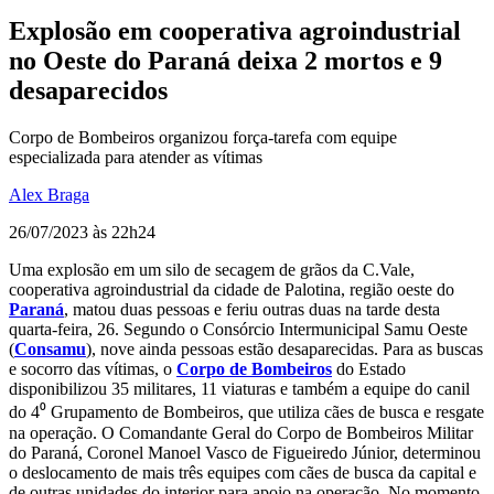
Explosão em cooperativa agroindustrial
no Oeste do Paraná deixa 2 mortos e 9
desaparecidos
Corpo de Bombeiros organizou força-tarefa com equipe
especializada para atender as vítimas
Alex Braga
26/07/2023 às 22h24
Uma explosão em um silo de secagem de grãos da C.Vale,
cooperativa agroindustrial da cidade de Palotina, região oeste do
Paraná
, matou duas pessoas e feriu outras duas na tarde desta
quarta-feira, 26. Segundo o Consórcio Intermunicipal Samu Oeste
(
Consamu
), nove ainda pessoas estão desaparecidas. Para as buscas
e socorro das vítimas, o
Corpo de Bombeiros
do Estado
disponibilizou
35 militares, 11 viaturas e também a equipe do canil
do 4⁰ Grupamento de Bombeiros, que utiliza cães de busca e resgate
na operação. O Comandante Geral do Corpo de Bombeiros Militar
do Paraná, Coronel Manoel Vasco de Figueiredo Júnior, determinou
o deslocamento de mais três equipes com cães de busca da capital e
de outras unidades do interior para apoio na operação. No momento,