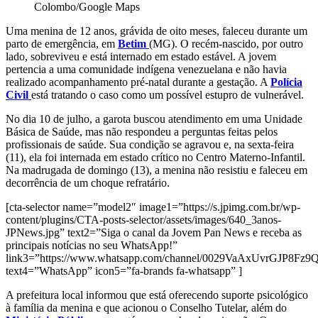
Colombo/Google Maps
Uma menina de 12 anos, grávida de oito meses, faleceu durante um
parto de emergência, em
Betim
(MG). O recém-nascido, por outro
lado, sobreviveu e está internado em estado estável. A jovem
pertencia a uma comunidade indígena venezuelana e não havia
realizado acompanhamento pré-natal durante a gestação. A
Polícia
Civil
está tratando o caso como um possível estupro de vulnerável.
No dia 10 de julho, a garota buscou atendimento em uma Unidade
Básica de Saúde, mas não respondeu a perguntas feitas pelos
profissionais de saúde. Sua condição se agravou e, na sexta-feira
(11), ela foi internada em estado crítico no Centro Materno-Infantil.
Na madrugada de domingo (13), a menina não resistiu e faleceu em
decorrência de um choque refratário.
[cta-selector name=”model2″ image1=”https://s.jpimg.com.br/wp-
content/plugins/CTA-posts-selector/assets/images/640_3anos-
JPNews.jpg” text2=”Siga o canal da Jovem Pan News e receba as
principais notícias no seu WhatsApp!”
link3=”https://www.whatsapp.com/channel/0029VaAxUvrGJP8Fz
text4=”WhatsApp” icon5=”fa-brands fa-whatsapp” ]
A prefeitura local informou que está oferecendo suporte psicológico
à família da menina e que acionou o Conselho Tutelar, além do