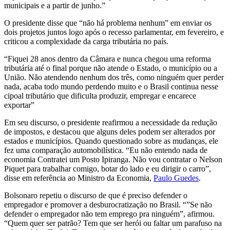
municipais e a partir de junho.”
O presidente disse que “não há problema nenhum” em enviar os
dois projetos juntos logo após o recesso parlamentar, em fevereiro, e
criticou a complexidade da carga tributária no país.
“Fiquei 28 anos dentro da Câmara e nunca chegou uma reforma
tributária até o final porque não atende o Estado, o município ou a
União. Não atendendo nenhum dos três, como ninguém quer perder
nada, acaba todo mundo perdendo muito e o Brasil continua nesse
cipoal tributário que dificulta produzir, empregar e encarece
exportar”
Em seu discurso, o presidente reafirmou a necessidade da redução
de impostos, e destacou que alguns deles podem ser alterados por
estados e municípios. Quando questionado sobre as mudanças, ele
fez uma comparação automobilística. “Eu não entendo nada de
economia Contratei um Posto Ipiranga. Não vou contratar o Nelson
Piquet para trabalhar comigo, botar do lado e eu dirigir o carro”,
disse em referência ao Ministro da Economia,
Paulo Guedes
.
Bolsonaro repetiu o discurso de que é preciso defender o
empregador e promover a desburocratização no Brasil. “”Se não
defender o empregador não tem emprego pra ninguém”, afirmou.
“Quem quer ser patrão? Tem que ser herói ou faltar um parafuso na