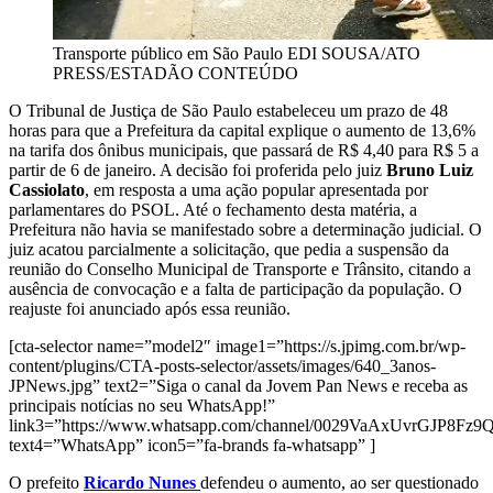
Transporte público em São Paulo
EDI SOUSA/ATO
PRESS/ESTADÃO CONTEÚDO
O Tribunal de Justiça de São Paulo estabeleceu um prazo de 48
horas para que a Prefeitura da capital explique o aumento de 13,6%
na tarifa dos ônibus municipais, que passará de R$ 4,40 para R$ 5 a
partir de 6 de janeiro. A decisão foi proferida pelo juiz
Bruno Luiz
Cassiolato
, em resposta a uma ação popular apresentada por
parlamentares do PSOL. Até o fechamento desta matéria, a
Prefeitura não havia se manifestado sobre a determinação judicial. O
juiz acatou parcialmente a solicitação, que pedia a suspensão da
reunião do Conselho Municipal de Transporte e Trânsito, citando a
ausência de convocação e a falta de participação da população. O
reajuste foi anunciado após essa reunião.
[cta-selector name=”model2″ image1=”https://s.jpimg.com.br/wp-
content/plugins/CTA-posts-selector/assets/images/640_3anos-
JPNews.jpg” text2=”Siga o canal da Jovem Pan News e receba as
principais notícias no seu WhatsApp!”
link3=”https://www.whatsapp.com/channel/0029VaAxUvrGJP8Fz
text4=”WhatsApp” icon5=”fa-brands fa-whatsapp” ]
O prefeito
Ricardo Nunes
defendeu o aumento, ao ser questionado