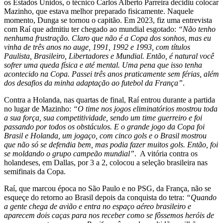
os Estados Unidos, o técnico Carlos Alberto Parreira decidiu colocar
Mazinho, que estava melhor preparado fisicamente. Naquele
momento, Dunga se tornou o capitão. Em 2023, fiz uma entrevista
com Raí que admitiu ter chegado ao mundial esgotado:
“Não tenho
nenhuma frustração. Claro que não é a Copa dos sonhos, mas eu
vinha de três anos no auge, 1991, 1992 e 1993, com títulos
Paulista, Brasileiro, Libertadores e Mundial. Então, é natural você
sofrer uma queda física e até mental. Uma pena que isso tenha
acontecido na Copa. Passei três anos praticamente sem férias, além
dos desafios da minha adaptação ao futebol da França”
.
Contra a Holanda, nas quartas de final, Raí entrou durante a partida
no lugar de Mazinho:
“O time nos jogos eliminatórios mostrou toda
a sua força, sua competitividade, sendo um time guerreiro e foi
passando por todos os obstáculos. E o grande jogo da Copa foi
Brasil e Holanda, um jogaço, com cinco gols e o Brasil mostrou
que não só se defendia bem, mas podia fazer muitos gols. Então, foi
se moldando o grupo campeão mundial”
. A vitória contra os
holandeses, em Dallas, por 3 a 2, colocou a seleção brasileira nas
semifinais da Copa.
Raí, que marcou época no São Paulo e no PSG, da França, não se
esqueçe do retorno ao Brasil depois da conquista do tetra:
“Quando
a gente chega de avião e entra no espaço aéreo brasileiro e
aparecem dois caças para nos receber como se fôssemos heróis de