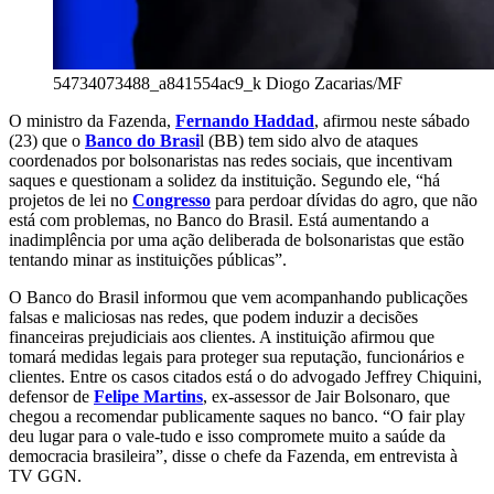
54734073488_a841554ac9_k
Diogo Zacarias/MF
O ministro da Fazenda,
Fernando Haddad
, afirmou neste sábado
(23) que o
Banco do Brasi
l (BB) tem sido alvo de ataques
coordenados por bolsonaristas nas redes sociais, que incentivam
saques e questionam a solidez da instituição. Segundo ele, “há
projetos de lei no
Congresso
para perdoar dívidas do agro, que não
está com problemas, no Banco do Brasil. Está aumentando a
inadimplência por uma ação deliberada de bolsonaristas que estão
tentando minar as instituições públicas”.
O Banco do Brasil informou que vem acompanhando publicações
falsas e maliciosas nas redes, que podem induzir a decisões
financeiras prejudiciais aos clientes. A instituição afirmou que
tomará medidas legais para proteger sua reputação, funcionários e
clientes. Entre os casos citados está o do advogado Jeffrey Chiquini,
defensor de
Felipe Martins
, ex-assessor de Jair Bolsonaro, que
chegou a recomendar publicamente saques no banco. “O fair play
deu lugar para o vale-tudo e isso compromete muito a saúde da
democracia brasileira”, disse o chefe da Fazenda, em entrevista à
TV GGN.