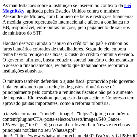
As manifestações sobre a instituição se inserem no contexto da
Lei
Magnitsky
, aplicada pelos Estados Unidos contra o ministro
Alexandre de Moraes, com bloqueio de bens e restrições financeiras.
A medida gerou repercussão internacional e afetou a confiança no
BB, responsável, entre outras funções, pelo pagamento de salários
de ministros do STF.
Haddad destacou ainda o “abuso do crédito” no país e criticou os
juros bancários cobrados de trabalhadores. Segundo ele, embora
tenha havido redução nas taxas, o custo do crédito continua elevado.
O governo, afirmou, busca reduzir o spread bancário e democratizar
o acesso a financiamentos, evitando que trabalhadores recorram a
instituições abusivas.
O ministro também defendeu o ajuste fiscal promovido pelo governo
Lula, enfatizando que a redução de gastos tributários se dá
principalmente pelo combate a renúncias fiscais e não pelo aumento
de impostos. Ele ressaltou que, apesar da oposição, o Congresso tem
aprovado pautas importantes, como a reforma tributária.
[cta-selector name=”model2″ image1=”https://s.jpimg.com.br/wp-
content/plugins/CTA-posts-selector/assets/images/640_3anos-
JPNews.jpg” text2=”Siga o canal da Jovem Pan News e receba as
principais notícias no seu WhatsApp!”
link3=”https://www.whatsapp.com/channel/0029VaAxUvrGJP8Fz