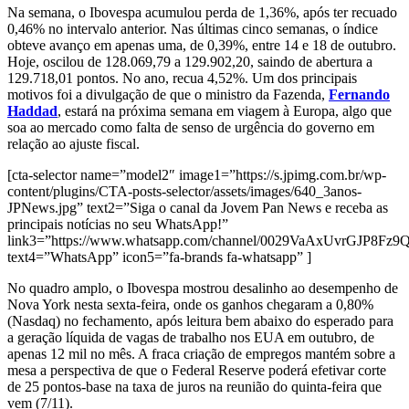
Na semana, o Ibovespa acumulou perda de 1,36%, após ter recuado
0,46% no intervalo anterior. Nas últimas cinco semanas, o índice
obteve avanço em apenas uma, de 0,39%, entre 14 e 18 de outubro.
Hoje, oscilou de 128.069,79 a 129.902,20, saindo de abertura a
129.718,01 pontos. No ano, recua 4,52%. Um dos principais
motivos foi a divulgação de que o ministro da Fazenda,
Fernando
Haddad
, estará na próxima semana em viagem à Europa, algo que
soa ao mercado como falta de senso de urgência do governo em
relação ao ajuste fiscal.
[cta-selector name=”model2″ image1=”https://s.jpimg.com.br/wp-
content/plugins/CTA-posts-selector/assets/images/640_3anos-
JPNews.jpg” text2=”Siga o canal da Jovem Pan News e receba as
principais notícias no seu WhatsApp!”
link3=”https://www.whatsapp.com/channel/0029VaAxUvrGJP8Fz
text4=”WhatsApp” icon5=”fa-brands fa-whatsapp” ]
No quadro amplo, o Ibovespa mostrou desalinho ao desempenho de
Nova York nesta sexta-feira, onde os ganhos chegaram a 0,80%
(Nasdaq) no fechamento, após leitura bem abaixo do esperado para
a geração líquida de vagas de trabalho nos EUA em outubro, de
apenas 12 mil no mês. A fraca criação de empregos mantém sobre a
mesa a perspectiva de que o Federal Reserve poderá efetivar corte
de 25 pontos-base na taxa de juros na reunião do quinta-feira que
vem (7/11).