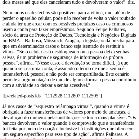
dois meses até que eles cancelaram tudo e devolveram o valor”, diz.
Nem todos os desfechos são positivos para a vítima, que, além de
perder o aparelho celular, pode não receber de volta o valor roubado
e ainda ter que arcar com os possíveis prejuízos caso os criminosos
usem a conta para fazer empréstimos. Segundo Felipe Palhares,
sócio da área de Proteção de Dados, Tecnologia e Negócios Digitais
no BMA – Barbosa, Müssnich, Aragão, a legislação dá brecha para
que em determinados casos o banco seja isentado de restituir a
vítima. “Se o celular está desbloqueado ou a pessoa deixa senhas
salvas, é um problema de segurança de informação da própria
pessoa”, afirma. “Nesse caso, a devolução se torna difícil, já que
quando se cria uma conta, é assinado o termo de que a senha é
intransferível, pessoal e não pode ser compartilhada. Este cenário
permite a argumentação de que de alguma forma a pessoa contribuiu
com a atividade ao deixar a senha acessível.”
[jp-related-posts ids=”1112928,1112807,1112595″]
Já nos casos de “sequestro-relâmpago virtual”, quando a vítima é
obrigada a fazer transferências de valores por meio de ameaças, a
devolução do dinheiro pelas instituições se torna mais plausível. “Os
bancos devolvem o valor quando é comprovado que a transferência
foi feita por meio de coação. Inclusive há instituições que oferecem
um seguro específico para esse tipo de ação”, afirma Palhares. A