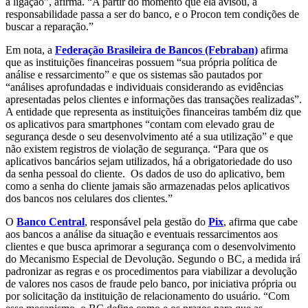
a ligação”, afirma. “A partir do momento que ela avisou, a
responsabilidade passa a ser do banco, e o Procon tem condições de
buscar a reparação.”
Em nota, a
Federação Brasileira de Bancos (Febraban)
afirma
que as instituições financeiras possuem “sua própria política de
análise e ressarcimento” e que os sistemas são pautados por
“análises aprofundadas e individuais considerando as evidências
apresentadas pelos clientes e informações das transações realizadas”.
A entidade que representa as instituições financeiras também diz que
os aplicativos para smartphones “contam com elevado grau de
segurança desde o seu desenvolvimento até a sua utilização” e que
não existem registros de violação de segurança. “Para que os
aplicativos bancários sejam utilizados, há a obrigatoriedade do uso
da senha pessoal do cliente. Os dados de uso do aplicativo, bem
como a senha do cliente jamais são armazenadas pelos aplicativos
dos bancos nos celulares dos clientes.”
O
Banco Central
, responsável pela gestão do
Pix
, afirma que cabe
aos bancos a análise da situação e eventuais ressarcimentos aos
clientes e que busca aprimorar a segurança com o desenvolvimento
do Mecanismo Especial de Devolução. Segundo o BC, a medida irá
padronizar as regras e os procedimentos para viabilizar a devolução
de valores nos casos de fraude pelo banco, por iniciativa própria ou
por solicitação da instituição de relacionamento do usuário. “Com