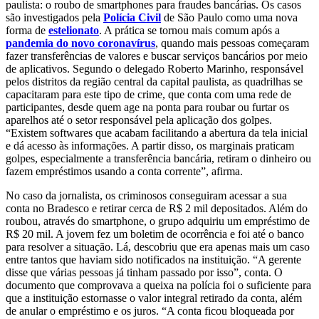
paulista: o roubo de smartphones para fraudes bancárias. Os casos
são investigados pela
Polícia Civil
de São Paulo como uma nova
forma de
estelionato
. A prática se tornou mais comum após a
pandemia do novo coronavírus
, quando mais pessoas começaram
fazer transferências de valores e buscar serviços bancários por meio
de aplicativos. Segundo o delegado Roberto Marinho, responsável
pelos distritos da região central da capital paulista, as quadrilhas se
capacitaram para este tipo de crime, que conta com uma rede de
participantes, desde quem age na ponta para roubar ou furtar os
aparelhos até o setor responsável pela aplicação dos golpes.
“Existem softwares que acabam facilitando a abertura da tela inicial
e dá acesso às informações. A partir disso, os marginais praticam
golpes, especialmente a transferência bancária, retiram o dinheiro ou
fazem empréstimos usando a conta corrente”, afirma.
No caso da jornalista, os criminosos conseguiram acessar a sua
conta no Bradesco e retirar cerca de R$ 2 mil depositados. Além do
roubou, através do smartphone, o grupo adquiriu um empréstimo de
R$ 20 mil. A jovem fez um boletim de ocorrência e foi até o banco
para resolver a situação. Lá, descobriu que era apenas mais um caso
entre tantos que haviam sido notificados na instituição. “A gerente
disse que várias pessoas já tinham passado por isso”, conta. O
documento que comprovava a queixa na polícia foi o suficiente para
que a instituição estornasse o valor integral retirado da conta, além
de anular o empréstimo e os juros. “A conta ficou bloqueada por