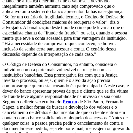
chance de a Justiça determinar que o valor seja devolvido
integralmente também aumenta caso seja comprovado que o
aplicativo ou o sistema do banco apresentou falhas na segurança.
“Se for um cenário de fragilidade técnica, o Código de Defesa do
Consumidor dá condições maiores de recuperar o valor”, diz o
advogado. A banalização deste tipo de crime pode levar ao que o
especialista chama de “fraude da fraude”, ou seja, quando a pessoa
mente que teve a conta acessada para tirar vantagem da instituição.
“Há a necessidade de comprovar o que aconteceu, se houve a
inclusão da senha certa para acessar a conta. O cenário dessa
discussão depende da interpretação de cada caso.”
O Código de Defesa do Consumidor, no entanto, considera o
indivíduo como a parte mais vulnerável na relação com as
instituições bancárias. Essa prerrogativa faz com que a Justiça
inverta o processo, ou seja, quem é o alvo da ação precisa
comprovar que quem esta acusando é a parte culpada. Neste caso, é
dever do banco apresentar provas de que o cliente que se diz vítima
de fraude teve alguma responsabilidade na invasão da sua conta.
Segundo o diretor-executivo do
Procon
de São Paulo, Fernando
Capez, a melhor forma de buscar a devolução dos valores e o
cancelamento de débitos é documentar de que o cliente entrou em
contato com o banco solicitando o bloqueio dos acessos. “Antes de
qualquer coisa, a pessoa precisa pedir o cancelamento da conta e
documentar esse pedido, seja ele por e-mail, mensagem ou gravando