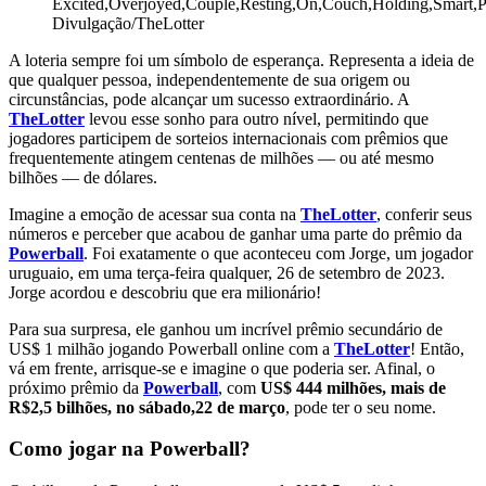
Excited,Overjoyed,Couple,Resting,On,Couch,Holding,Smart,P
Divulgação/TheLotter
A loteria sempre foi um símbolo de esperança. Representa a ideia de
que qualquer pessoa, independentemente de sua origem ou
circunstâncias, pode alcançar um sucesso extraordinário. A
TheLotter
levou esse sonho para outro nível, permitindo que
jogadores participem de sorteios internacionais com prêmios que
frequentemente atingem centenas de milhões — ou até mesmo
bilhões — de dólares.
Imagine a emoção de acessar sua conta na
TheLotter
, conferir seus
números e perceber que acabou de ganhar uma parte do prêmio da
Powerball
. Foi exatamente o que aconteceu com Jorge, um jogador
uruguaio, em uma terça-feira qualquer, 26 de setembro de 2023.
Jorge acordou e descobriu que era milionário!
Para sua surpresa, ele ganhou um incrível prêmio secundário de
US$ 1 milhão jogando Powerball online com a
TheLotter
!
Então,
vá em frente, arrisque-se e imagine o que poderia ser. Afinal, o
próximo prêmio da
Powerball
, com
US$ 444 milhões, mais de
R$2,5 bilhões, no sábado,22 de março
, pode ter o seu nome.
Como jogar na Powerball?