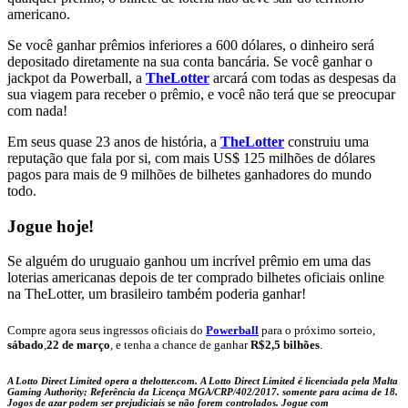
americano.
Se você ganhar prêmios inferiores a 600 dólares, o dinheiro será
depositado diretamente na sua conta bancária. Se você ganhar o
jackpot da Powerball, a
TheLotter
arcará com todas as despesas da
sua viagem para receber o prêmio, e você não terá que se preocupar
com nada!
Em seus quase 23 anos de história, a
TheLotter
construiu uma
reputação que fala por si, com mais US$ 125 milhões de dólares
pagos para mais de 9 milhões de bilhetes ganhadores do mundo
todo.
Jogue hoje!
Se alguém do uruguaio ganhou um incrível prêmio em uma das
loterias americanas depois de ter comprado bilhetes oficiais online
na TheLotter, um brasileiro também poderia ganhar!
Compre agora seus ingressos oficiais do
Powerball
para o próximo sorteio,
sábado
,
22 de março
,
e tenha a chance de ganhar
R$2,5 bilhões
.
A Lotto Direct Limited opera a thelotter.com. A Lotto Direct Limited é licenciada pela Malta
Gaming Authority; Referência da Licença MGA/CRP/402/2017. somente para acima de 18.
Jogos de azar podem ser prejudiciais se não forem controlados. Jogue com