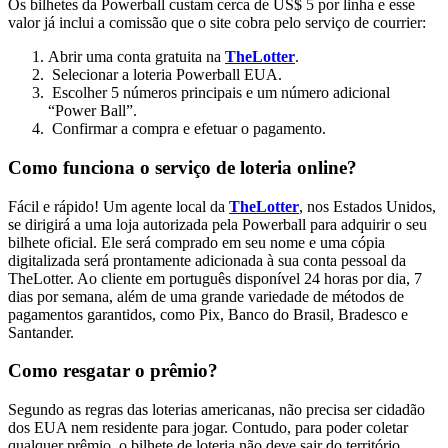
Os bilhetes da Powerball custam cerca de US$ 5 por linha e esse
valor já inclui a comissão que o site cobra pelo serviço de courrier:
Abrir uma conta gratuita na
TheLotter
.
Selecionar a loteria Powerball EUA.
Escolher 5 números principais e um número adicional
“Power Ball”.
Confirmar a compra e efetuar o pagamento.
Como funciona o serviço de loteria online?
Fácil e rápido! Um agente local da
TheLotter
, nos Estados Unidos,
se dirigirá a uma loja autorizada pela Powerball para adquirir o seu
bilhete oficial. Ele será comprado em seu nome e uma cópia
digitalizada será prontamente adicionada à sua conta pessoal da
TheLotter.
Ao cliente em português disponível 24 horas por dia, 7
dias por semana, além de uma grande variedade de métodos de
pagamentos garantidos, como Pix, Banco do Brasil, Bradesco e
Santander.
Como resgatar o prêmio?
Segundo as regras das loterias americanas, não precisa ser cidadão
dos EUA nem residente para jogar. Contudo, para poder coletar
qualquer prêmio, o bilhete de loteria não deve sair do território