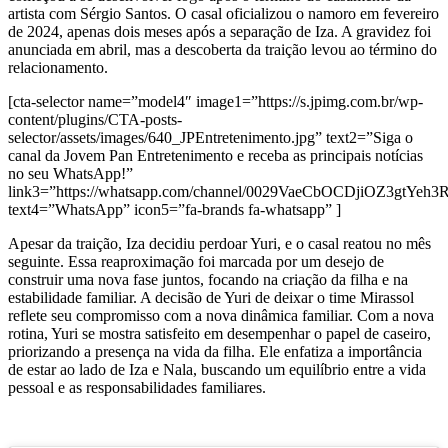
artista com Sérgio Santos. O casal oficializou o namoro em fevereiro
de 2024, apenas dois meses após a separação de Iza. A gravidez foi
anunciada em abril, mas a descoberta da traição levou ao término do
relacionamento.
[cta-selector name=”model4″ image1=”https://s.jpimg.com.br/wp-
content/plugins/CTA-posts-
selector/assets/images/640_JPEntretenimento.jpg” text2=”Siga o
canal da Jovem Pan Entretenimento e receba as principais notícias
no seu WhatsApp!”
link3=”https://whatsapp.com/channel/0029VaeCbOCDjiOZ3gtYeh3
text4=”WhatsApp” icon5=”fa-brands fa-whatsapp” ]
Apesar da traição, Iza decidiu perdoar Yuri, e o casal reatou no mês
seguinte. Essa reaproximação foi marcada por um desejo de
construir uma nova fase juntos, focando na criação da filha e na
estabilidade familiar. A decisão de Yuri de deixar o time Mirassol
reflete seu compromisso com a nova dinâmica familiar. Com a nova
rotina, Yuri se mostra satisfeito em desempenhar o papel de caseiro,
priorizando a presença na vida da filha. Ele enfatiza a importância
de estar ao lado de Iza e Nala, buscando um equilíbrio entre a vida
pessoal e as responsabilidades familiares.