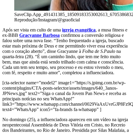
SaveClip.App_491431385_18509183353002613_670538683
Reprodução/Instagram/@graoficial
Após ser vista em culto de uma
igreja evangélica
, a musa fitness e
ex-BBB
Gracyanne Barbosa
confirmou a conversão religiosa e
falou sobre uma nova fase. “Tenho frequentado a igreja, buscado
estar mais próxima de Deus e me permitindo viver essa experiência
com o coração aberto”, disse Gracyanne à
Folha de S.Paulo
na
quarta-feira (28). “É um caminho lindo, que tem me feito muito
bem, mas que ainda está sendo trilhado com calma e consciência.
Cada um tem seu tempo, seu processo e eu estou vivendo o meu,
com fé, respeito e muito amor”, completou a influenciadora.
[cta-selector name=”model2″ image1=”https://s.jpimg.com.br/wp-
content/plugins/CTA-posts-selector/assets/images/640_3anos-
JPNews.jpg” text2=”Siga o canal da Jovem Pan News e receba as
principais notícias no seu WhatsApp!”
link3=”https://www.whatsapp.com/channel/0029VaAxUvrGJP8Fz
text4=”WhatsApp” icon5=”fa-brands fa-whatsapp” ]
No domingo (25), a influenciadora apareceu em um vídeo na igreja
neopentecostal Assembleia de Deus Vitória em Cristo, no Recreio
dos Bandeirantes, no Rio de Janeiro. Presidida por Silas Malafaia, a