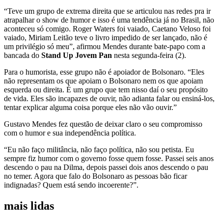
“Teve um grupo de extrema direita que se articulou nas redes pra ir
atrapalhar o show de humor e isso é uma tendência já no Brasil, não
aconteceu só comigo. Roger Waters foi vaiado, Caetano Veloso foi
vaiado, Miriam Leitão teve o livro impedido de ser lançado, não é
um privilégio só meu”, afirmou Mendes durante bate-papo com a
bancada do
Stand Up Jovem Pan
nesta segunda-feira (2).
Para o humorista, esse grupo não é apoiador de Bolsonaro. “Eles
não representam os que apoiam o Bolsonaro nem os que apoiam
esquerda ou direita. É um grupo que tem nisso daí o seu propósito
de vida. Eles são incapazes de ouvir, não adianta falar ou ensiná-los,
tentar explicar alguma coisa porque eles não vão ouvir.”
Gustavo Mendes fez questão de deixar claro o seu compromisso
com o humor e sua independência política.
“Eu não faço militância, não faço política, não sou petista. Eu
sempre fiz humor com o governo fosse quem fosse. Passei seis anos
descendo o pau na Dilma, depois passei dois anos descendo o pau
no temer. Agora que falo do Bolsonaro as pessoas bão ficar
indignadas? Quem está sendo incoerente?”.
mais lidas