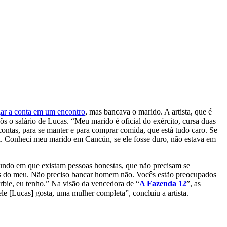
gar a conta em um encontro
, mas bancava o marido. A artista, que é
ôs o salário de Lucas. “Meu marido é oficial do exército, cursa duas
contas, para se manter e para comprar comida, que está tudo caro. Se
da. Conheci meu marido em Cancún, se ele fosse duro, não estava em
mundo em que existam pessoas honestas, que não precisam se
atrás do meu. Não preciso bancar homem não. Vocês estão preocupados
arbie, eu tenho.” Na visão da vencedora de “
A Fazenda 12
”, as
ele [Lucas] gosta, uma mulher completa”, concluiu a artista.