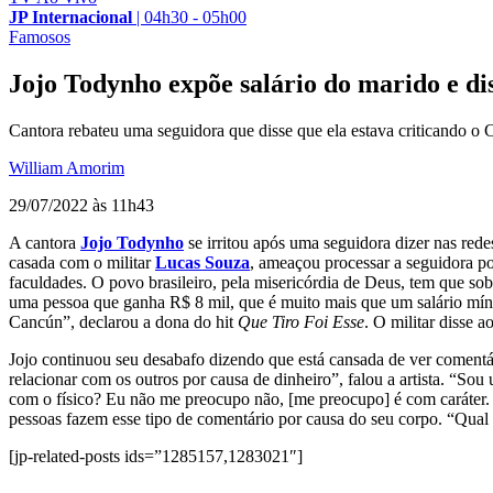
JP Internacional
|
04h30 - 05h00
Famosos
Jojo Todynho expõe salário do marido e d
Cantora rebateu uma seguidora que disse que ela estava criticando o
William Amorim
29/07/2022 às 11h43
A cantora
Jojo Todynho
se irritou após uma seguidora dizer nas redes
casada com o militar
Lucas Souza
, ameaçou processar a seguidora por
faculdades. O povo brasileiro, pela misericórdia de Deus, tem que so
uma pessoa que ganha R$ 8 mil, que é muito mais que um salário míni
Cancún”, declarou a dona do hit
Que Tiro Foi Esse
. O militar disse 
Jojo continuou seu desabafo dizendo que está cansada de ver comentá
relacionar com os outros por causa de dinheiro”, falou a artista. “S
com o físico? Eu não me preocupo não, [me preocupo] é com caráter. Di
pessoas fazem esse tipo de comentário por causa do seu corpo. “Qual
[jp-related-posts ids=”1285157,1283021″]