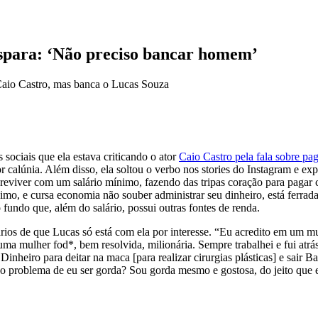
ispara: ‘Não preciso bancar homem’
 Caio Castro, mas banca o Lucas Souza
 sociais que ela estava criticando o ator
Caio Castro
pela fala sobre pa
 calúnia. Além disso, ela soltou o verbo nos stories do Instagram e exp
breviver com um salário mínimo, fazendo das tripas coração para pagar 
mo, e cursa economia não souber administrar seu dinheiro, está ferra
ao fundo que, além do salário, possui outras fontes de renda.
rios de que Lucas só está com ela por interesse. “Eu acredito em um 
ou uma mulher fod*, bem resolvida, milionária. Sempre trabalhei e fui 
nheiro para deitar na maca [para realizar cirurgias plásticas] e sair B
 o problema de eu ser gorda? Sou gorda mesmo e gostosa, do jeito que 