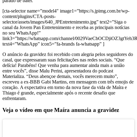
parado de bater.
[cta-selector name=”model4″ image1=”https://s.jpimg.com.br/wp-
content/plugins/CTA-posts-
selector/assets/images/640_JPEntretenimento.jpg” text2=”Siga o
canal da Jovem Pan Entretenimento e receba as principais notícias
no seu WhatsApp!”
link3=”https://whatsapp.com/channel/0029VaeCbOCDjiOZ3gtYeh3
text4=”WhatsApp” icon5=”fa-brands fa-whatsapp” ]
O anúncio da gravidez foi recebido com alegria pelos seguidores do
casal, que expressaram suas felicitações nas redes sociais. “Que
delícia! Parabéns! Que venha para aumentar ainda mais a união
entre vocês”, disse
Malu Perini, apresentadora do podcast
Materializa. “Deus abençoe demais, vocês merecem muito”,
escreveu a ex-BBB Gabi Martins, em mensagem com três emojis de
coração.
A expectativa em torno da nova fase da vida de Maíra e
Thiago é grande, especialmente após o recente desafio que
enfrentaram.
Veja o vídeo em que Maíra anuncia a gravidez