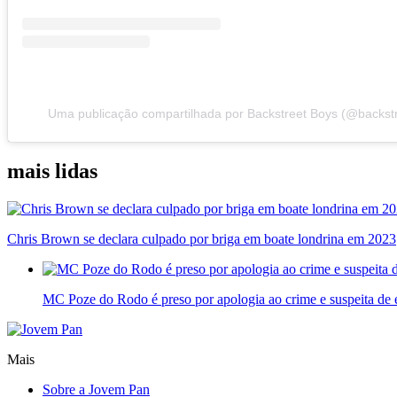
Uma publicação compartilhada por Backstreet Boys (@backst
mais lidas
Chris Brown se declara culpado por briga em boate londrina em 2023
MC Poze do Rodo é preso por apologia ao crime e suspeita 
Mais
Sobre a Jovem Pan