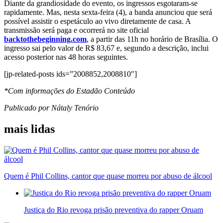
Diante da grandiosidade do evento, os ingressos esgotaram-se
rapidamente. Mas, nesta sexta-feira (4), a banda anunciou que será
possível assistir o espetáculo ao vivo diretamente de casa. A
transmissão será paga e ocorrerá no site oficial
backtothebeginning.com
, a partir das 11h no horário de Brasília. O
ingresso sai pelo valor de R$ 83,67 e, segundo a descrição, inclui
acesso posterior nas 48 horas seguintes.
[jp-related-posts ids=”2008852,2008810″]
*Com informações do Estadão Conteúdo
Publicado por Nátaly Tenório
mais lidas
Quem é Phil Collins, cantor que quase morreu por abuso de álcool
Justiça do Rio revoga prisão preventiva do rapper Oruam