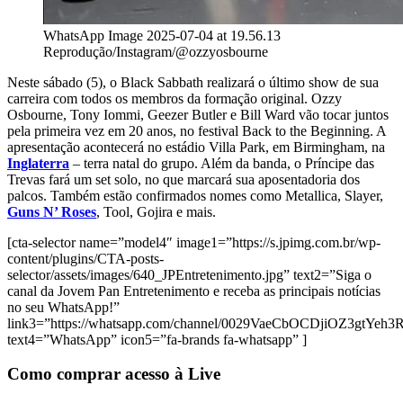
WhatsApp Image 2025-07-04 at 19.56.13
Reprodução/Instagram/@ozzyosbourne
Neste sábado (5), o Black Sabbath realizará o último show de sua
carreira com todos os membros da formação original. Ozzy
Osbourne, Tony Iommi, Geezer Butler e Bill Ward vão tocar juntos
pela primeira vez em 20 anos, no festival Back to the Beginning. A
apresentação acontecerá no estádio Villa Park, em Birmingham, na
Inglaterra
– terra natal do grupo. Além da banda, o Príncipe das
Trevas fará um set solo, no que marcará sua aposentadoria dos
palcos. Também estão confirmados nomes como Metallica, Slayer,
Guns N’ Roses
, Tool, Gojira e mais.
[cta-selector name=”model4″ image1=”https://s.jpimg.com.br/wp-
content/plugins/CTA-posts-
selector/assets/images/640_JPEntretenimento.jpg” text2=”Siga o
canal da Jovem Pan Entretenimento e receba as principais notícias
no seu WhatsApp!”
link3=”https://whatsapp.com/channel/0029VaeCbOCDjiOZ3gtYeh3
text4=”WhatsApp” icon5=”fa-brands fa-whatsapp” ]
Como comprar acesso à Live